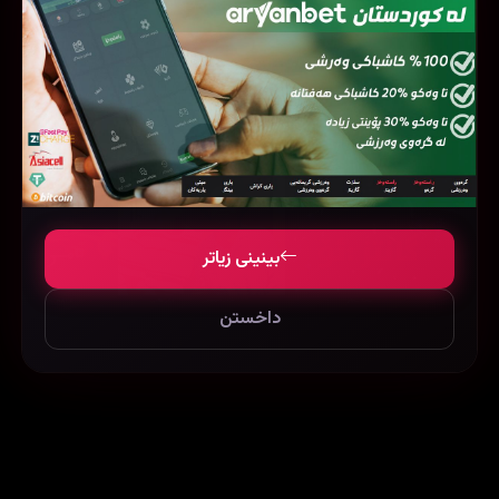
بینینی زیاتر
داخستن
Gantz: O (2016)
My Perfect Roommate (2022)
115799
43254
114348