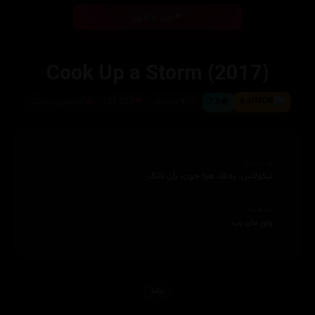
بینی ئۆنلاین
Cook Up a Storm (2017)
6.4
7.5
٩٠ خوله‌ك
121,277
ماندارین، كانتۆ
ئەکتەران
نیكۆلاس، یه‌نك هوا جون، یان تانگ
دەرهێنەر
وای مان یپ
دراما