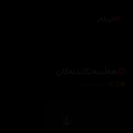
تریلەر
کلیک بکە بۆ پیشاندانی تریلەر
هەڵسەنگاندنەکان
8.2
6 هەڵسەنگاندن