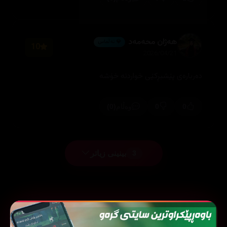
هەژان محەمەد
💎 ئەڵماس
10
2026/04/21
دەربارەی پێشبڕکێی خواردنە خۆشە
(0)
0
0
وەڵام
بینینی زیاتر
3
فیلمی هاوشێوە