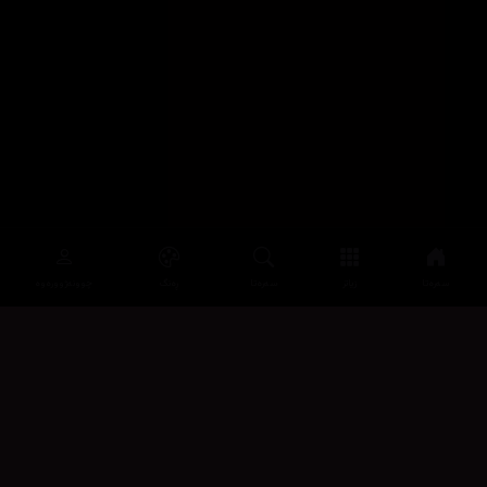
سەرەتا
زیاتر
سەرەتا
ڕەنگ
چوونەژوورەوە