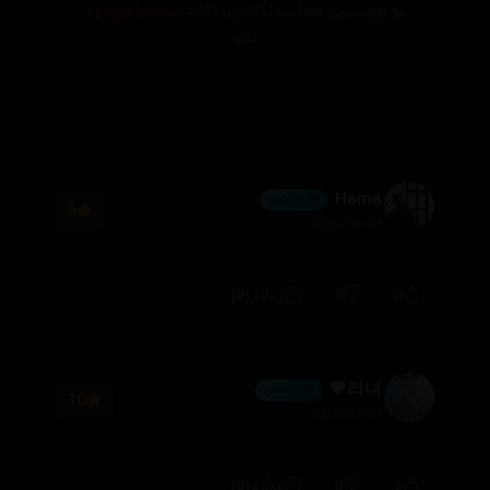
بۆ نووسینی هەڵسەنگاندن، تکایە
چوونەژوورەوە
بکە
Hama
💎 ئەڵماس
6
2026/08/04
(0)
0
0
وەڵام
라녀🖤
💎 ئەڵماس
10
2026/07/07
(0)
0
1
وەڵام