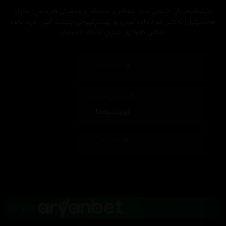
چێشتلێنه‌ریكی كانتۆنی سه‌ر شه‌قام و شێفێك و شێفێكی فه‌ره‌نسی به‌توانا
هه‌رسێكیان له‌كاتی خۆ ئاماده‌ كردن بۆ پێشبڕكێیه‌كی چێشت لێنان درك به‌وه‌
ده‌كه‌ن كه‌وا زۆر شتیان له‌یه‌ك ده‌چێت.
وەرگێڕان
دیزاینی بەرگ
کوردسینەما
تەکنیکار