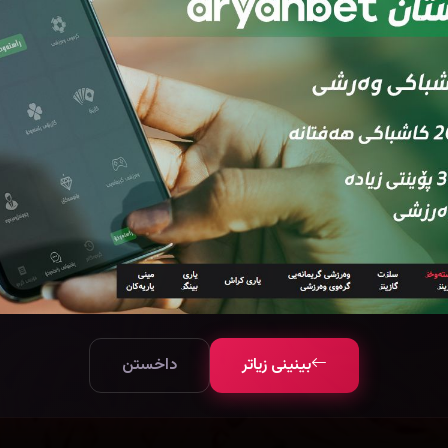
بینینی زیاتر
داخستن