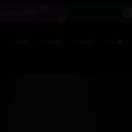
سەرەتا
فیلمەکان
زنجیرەکان
ستاف