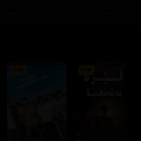
سی به‌توانا هه‌رسێكیان له‌كاتی خۆ ئاماده‌ كردن بۆ پێشبڕكێیه‌كی چێشت لێنان
6.9
5.6