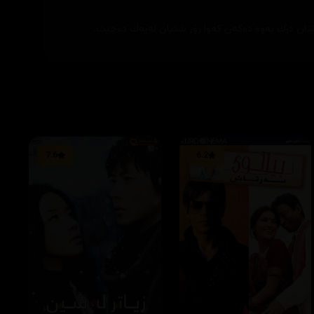
 درك به‌وه‌ ده‌كه‌ن كه‌وا زۆر شتیان له‌یه‌ك ده‌چێت.
7.6
6.2