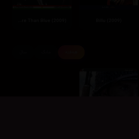
More Than Blue (2009)
Billu (2009)
هەفتە
مانگ
ساڵ