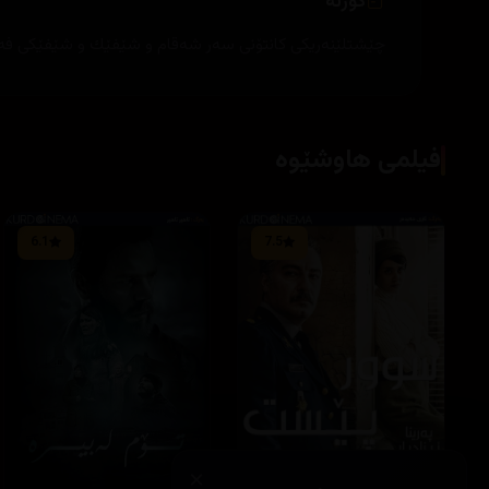
کورتە
چێشتلێنه‌ریكی كانتۆنی سه‌ر شه‌قام و شێفێك و شێفێكی فه‌ره‌ن
فیلمی هاوشێوە
6.1
7.5
×