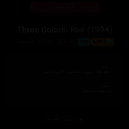
بینی ئۆنلاین
Three Colors: Red (1994)
8.1
7.9
٩٩ خولەک
87,869
فه‌ره‌نسی
ئەکتەران
ئیغان جاكۆب ،ژان لی تخانتینیۆ ،فیدیهێك فیدێ
دەرهێنەر
كریستۆڤ كیشلۆسكی
دراما
نهێنی
ڕۆمانسی