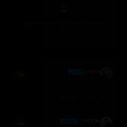
بۆ نووسینی هەڵسەنگاندن، تکایە
چوونەژوورەوە
بکە
Hama
💎 ئەڵماس
5
2026/08/05
(0)
0
0
وەڵام
🔱乙ᕼᎥᗩᏒ
💎 ئەڵماس
5