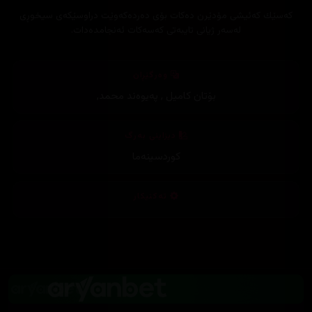
كه‌سێك كه‌ئیشی مۆدێرن ده‌كات بۆی ده‌رده‌كه‌وێت دراوسێكه‌ی سیخوڕی
لەسەر ژیانی تایبەتی کەسەکات ئەنجامدەدات.
وەرگێڕان
بۆتان کامیل
,
پەیوەند محمد
,
دیزاینی بەرگ
کوردسینەما
تەکنیکار