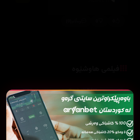
2026/01/11
(0)
0
0
وەڵام
فیلمی هاوشێوە