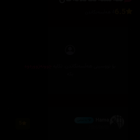
6.5
4 هەڵسەنگاندن
بۆ نووسینی هەڵسەنگاندن، تکایە
چوونەژوورەوە
بکە
Hama
💎 ئەڵماس
5
2026/08/03