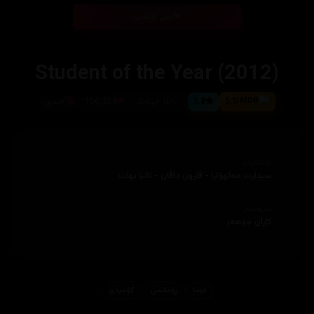
بینی ئۆنلاین
Student of the Year (2012)
5.5
5.8
١٤٦ خولەک
156,324
هندی
ئەکتەران
سیدارت مەلهۆترا - ڤارون داڤان - ئالیا بهات
دەرهێنەر
کاران جۆهەر
دراما
ڕۆمانسی
کۆمیدی