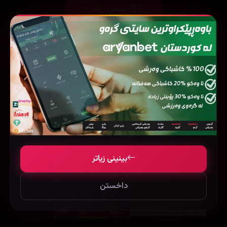
بینینی زیاتر
1
فیلمی هاوشێوە
بینینی زیاتر
داخستن