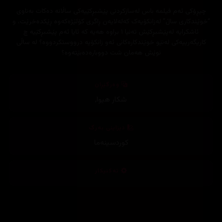
چیڕۆکی ئەم فیلمە باس لەسازکردنی پێشبڕکێیەکی ساڵانە دەکات بەناوی
“خوێندکاری ساڵ” لەزانکۆیەک کەلەلایەن ڕاگری کۆلێژەکەوە ڕێکدەخرێت، و
ئاشکرایە لەپێشبڕکێش تەنیا ١ براوە هەیە کە ئایا ئەم پێشبڕکێیە چ
کاریگەرییەکی لەنێو خوێندکارەکانی ئەو زانکۆیە درووستکردووە؟ لە ساڵی
نوێش هەمان شت دووبارەدەبێتەوە؟
وەرگێڕان
شکار هیوا
,
دیزاینی بەرگ
کوردسینەما
تەکنیکار