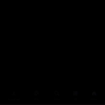
سەرەتا
زیاتر
سەرەتا
ڕەنگ
چوونەژوورەوە