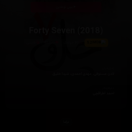
بینی ئۆنلاین
5.2
80 خولەک
40,071
فارسی
ئەکتەران
لادن مستوفی، مهدی احمدی، شیدا خلیق
دەرهێنەر
احمد اطراقچی
دراما