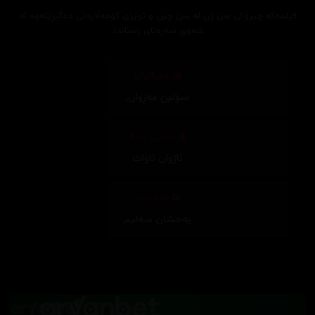
فیلمەکە چیرۆکی سێ ژن لە سێ چین و توێژی کۆمەڵایەتی دەگێڕێتەوە لە
شەوی سەرەتای زستاندا.
وەرگێڕان
سۆلین مەڕوان
,
دیزاینی بەرگ
ئاژوان ئاوات
تەکنیکار
پەخشان سەلیم