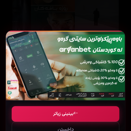
Better Days (2019)
Ellis (2015)
99949
250066
22329
بینینی زیاتر
داخستن