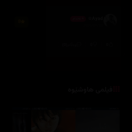
Ayad☆
⭐ ئەندام
8
2026/07/30
(0)
0
0
وەڵام
فیلمی هاوشێوە