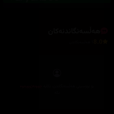
هەڵسەنگاندنەکان
8.0
1 هەڵسەنگاندن
بۆ نووسینی هەڵسەنگاندن، تکایە
چوونەژوورەوە
بکە