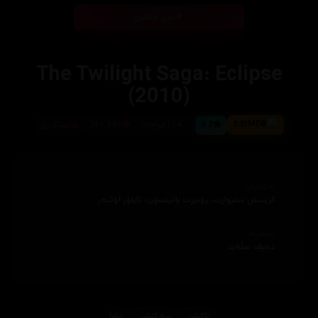
بینی ئۆنلاین
The Twilight Saga: Eclipse
(2010)
5.0
6.2
124خولەك
261,346
ئینگلیزی
ئەکتەران
کریستن ستیوارت، رۆبێرت پاتینسۆن، تایلۆر لۆتنەر
دەرهێنەر
دەیڤد سڵەید
ئاكشن
سەرکێشی
دراما