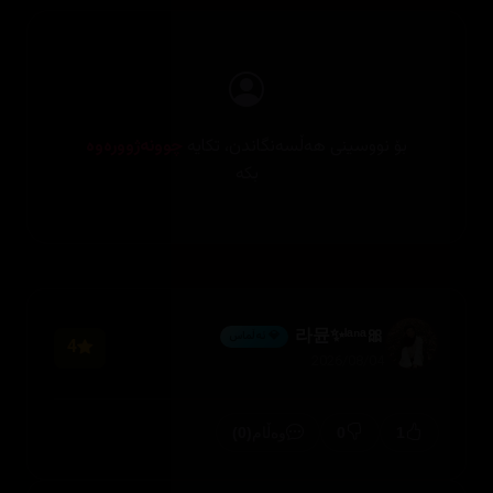
بۆ نووسینی هەڵسەنگاندن، تکایە
چوونەژوورەوە
بکە
🎀라뮨✨ˡᵃⁿᵃ
💎 ئەڵماس
4
2026/08/04
(0)
0
1
وەڵام