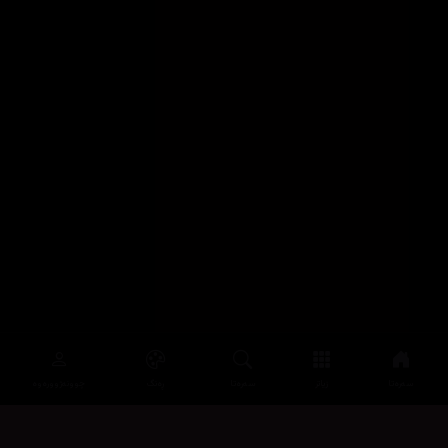
سەرەتا
زیاتر
سەرەتا
ڕەنگ
چوونەژوورەوە