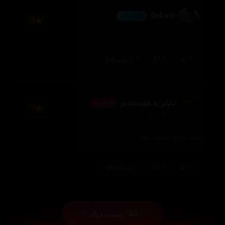
daham
💎 ئەڵماس
4
2026/08/01
(0)
0
0
وەڵام
ئایام زە هۆملاندەر
⭐ ئەندام
7
2026/08/01
وەک یەکە بەش نیە
(0)
0
0
وەڵام
بینینی زیاتر
10