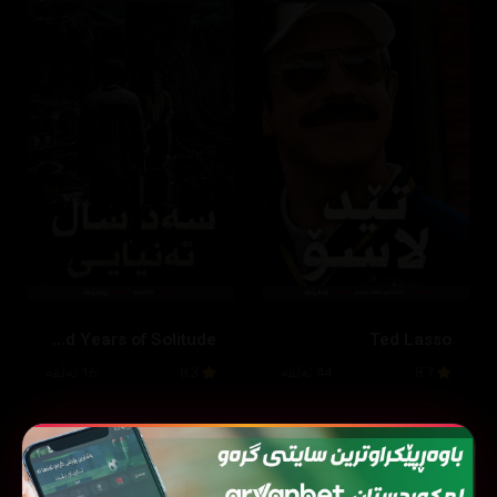
One Hundred Years of Solitude
Ted Lasso
8.7
44 ئەڵقە
8.3
16 ئەڵقە