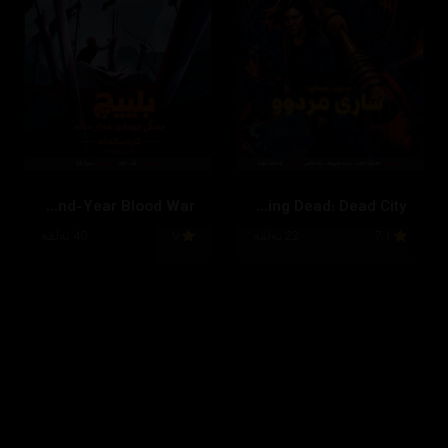
Bleach: Thousand-Year Blood War
The Walking Dead: Dead City
7.1
22 ئەڵقە
9
40 ئەڵقە