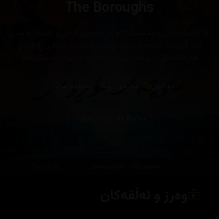
The Boroughs
لە کۆمەڵگەیەکی خانەنشیناندا کە بە ڕووکەش دڵڕفێن و ئارام دێتە پێش
چاو، گرووپێک لە پاڵەوانی چاوەڕواننەکراو دەبێت یەکبگرن بۆ ڕاگرتنی
هەڕەشەیەکی نامۆ لە دزینی تەنها شتێک کە نییانە، ئەویش کاتە
وەرگێران
سەروین زێڵدا
هێشوو سەبور
تەکنیکار
ڕێزدار ڕێبوار
وەرز و ئەڵقەکان