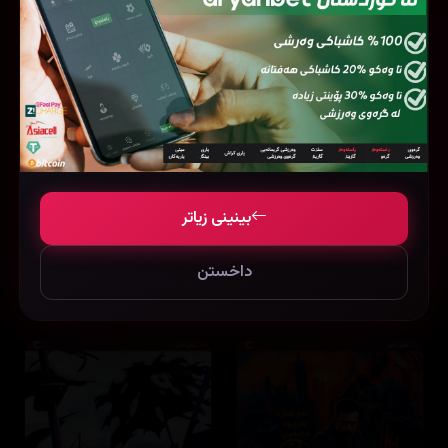
بینینی زیاتر
Slow Horses
Special Ops: Lioness
داخستن
7.5
24 ئەڵقە
8.3
36 ئەڵقە