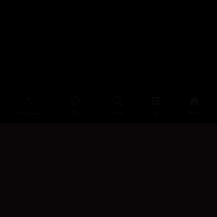
سەرەتا
زیاتر
سەرەتا
ڕەنگ
چوونەژوورەوە