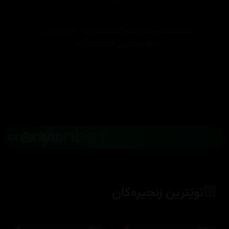
هێشتا هیچ هەڵسەنگاندنێک نییە. یەکەم کەس
بە بۆ نووسینی هەڵسەنگاندن!
نوێترین زنجیرەکان