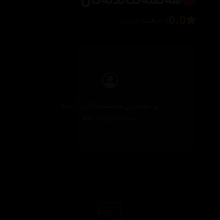
هەڵسەنگاندنەکان
0.0
0 هەڵسەنگاندن
بۆ نووسینی هەڵسەنگاندن، تکایە
چوونەژوورەوە
بکە