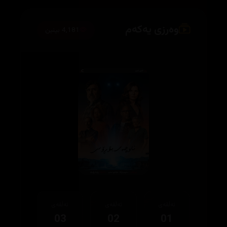
وەرزی یەکەم
4,181 بینین
ئەڵقەی
ئەڵقەی
ئەڵقەی
03
02
01