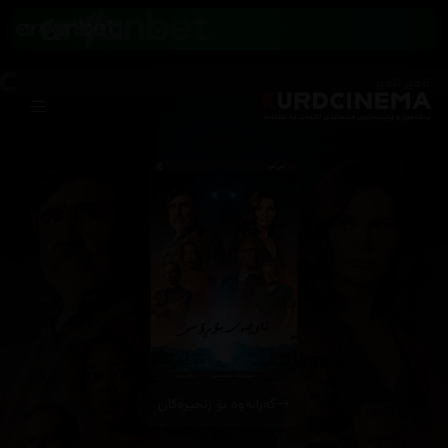
گەڕانەوە بۆ زنجیرەکان