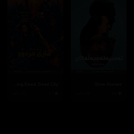
The Walking Dead: Dead City
Slow Horses
8.3
36 ئەڵقە
7.1
22 ئەڵقە