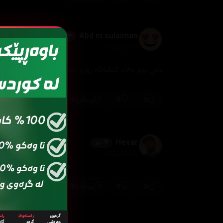
Abd m sulaiman
🌟 نوێ
2026/03/14
باش بوو بەلام کێشەکە زۆری خایاند چاوەرێی وەرزی ٢ باشتر دەبێت ئینشاللە
(0)
0
0
وەڵام
Hevar
🌟 نوێ
2026/03/06
(0)
0
0
وەڵام