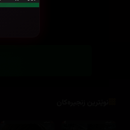
نوێترین زنجیرەکان