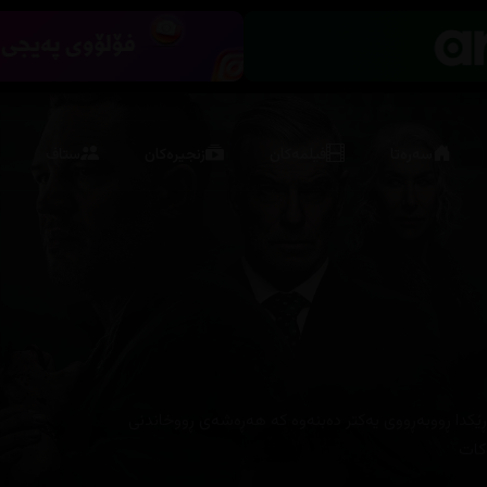
سەرەتا
فیلمەکان
زنجیرەکان
ستاف
ەڕێکدا ڕووبەڕووی یەکتر دەبنەوە کە هەڕەشەی ڕووخاندنی
ەکات