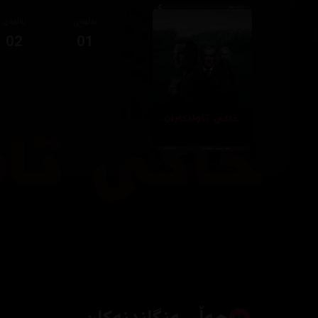
ئەڵقەی
ئەڵقەی
02
01