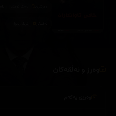
وەرگێران
ناسک ئومێد
داه
تەکنیکار
ڕێزدار ڕێبوار
وەرز و ئەڵقەکان
وەرزی یەکەم