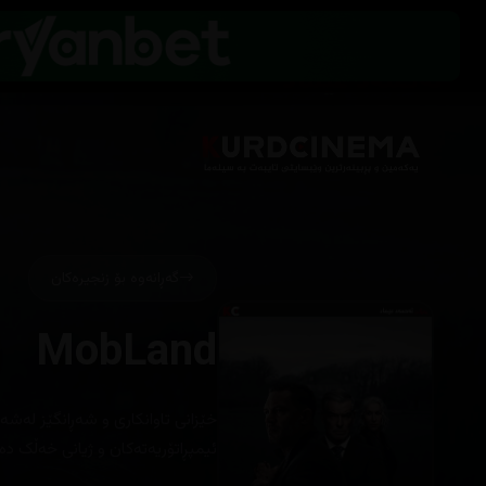
گەڕانەوە بۆ زنجیرەکان
MobLand
خێزانی تاوانکاری و شەڕانگێز لەش
ئیمپڕاتۆریەتەکان و ژیانی خەڵک د