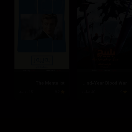
The Mentalist
Bleach: Thousand-Year Blood War
9
40 ئەڵقە
8.2
151 ئەڵقە