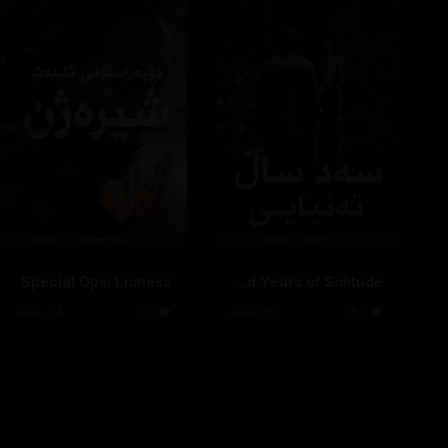
Special Ops: Lioness
One Hundred Years of Solitude
8.3
16 ئەڵقە
7.5
24 ئەڵقە