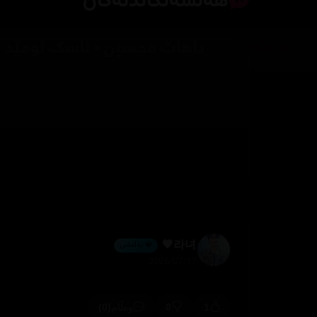
هەڵسەنگاندنەکان
라녀🖤
💎 ئەڵماس
2026/07/17
(0)
0
1
وەڵام