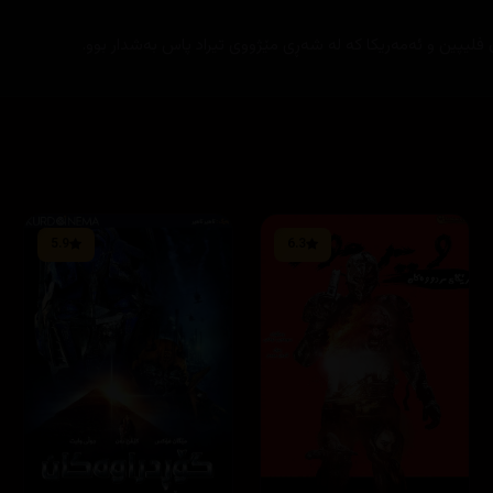
فلیپین و ئه‌مه‌ریكا كه‌ له‌ شه‌ڕی مێژووی تیراد پاس به‌شدار بوو.
5.9
6.3