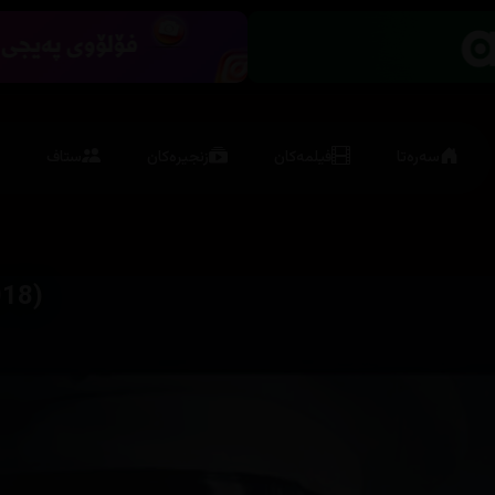
سەرەتا
فیلمەکان
زنجیرەکان
ستاف
018)