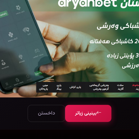
بینینی زیاتر
داخستن