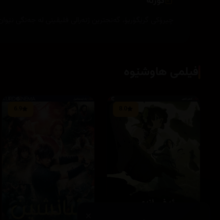
کورتە
چیرۆكی گرێگۆریۆ، گه‌نجترین ژنه‌رالی فلیڤینی له‌ جه‌نگی نێوان 
فیلمی هاوشێوە
6.9
8.0
×