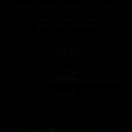
یەکەیەکی سەربازی بەڕێ ئەکەون بەرە و ئەفغانستان بۆ کوشتنی
سەرکردەیەکی تاڵیبان ، هەرچەندە ئەم یەکەیە ئەگەنە بڕوایەک کە هیچ
کەس لە دوژمنەکانیان نەکوژن بەڵامڕووداوەکان پێچاوانە ئەبنەوە کاتێک
لەلای چەکدارەکانی تاڵیبان ئاشکرا ئەبن
وەرگێڕان
چێنەر جەمال
,
دیزاینی بەرگ
کوردسینەما
تەکنیکار