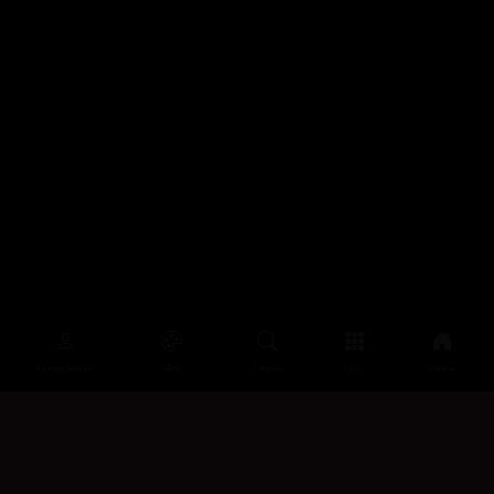
سەرەتا
زیاتر
سەرەتا
ڕەنگ
چوونەژوورەوە