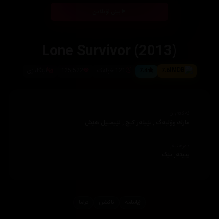
بینی ئۆنلاین
Lone Survivor (2013)
7.6
7.4
121 خولەک
125,522
ئینگلیزی
ئەکتەران
مارك وۆلبەگ , تێيلەر كيچ , ئێيمييل هێش
دەرهێنەر
پييتەر بێگ
ژیاننامه‌
ئاكشن
دراما