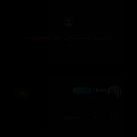
بۆ نووسینی هەڵسەنگاندن، تکایە
چوونەژوورەوە
بکە
Hama
💎 ئەڵماس
7
2026/08/03
(0)
0
0
وەڵام