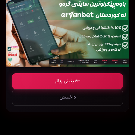
فیلمی هاوشێوە
بینینی زیاتر
داخستن
Maidaan (2024)
Argo (2012)
The Favourite (2018)
102224
82500
55810