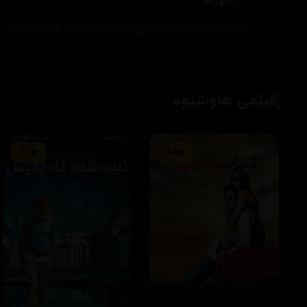
کورتە
(تۆچۆ) و (جان پیر) و (ئیلی) لە (ئیسپانیا)ـوە گەشت دەکەن ب
فیلمی هاوشێوە
7.7
5.8
×