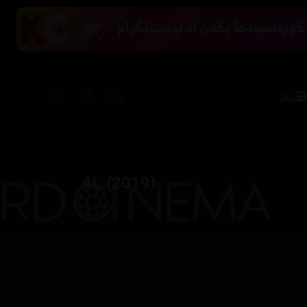
زیاتر
4L (2019)