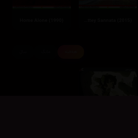
Home Alone (1990)
Nil Battey Sannata (2015)
هەفتە
مانگ
ساڵ