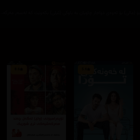
ۆ (مالی) بۆ ئەوەی دواجار چاویان بە باوکی (ئیلی) بکەوێت کە لەسەر مەرگە،.
8.6
5.6