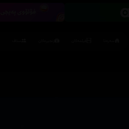
سەرەتا
فیلمەکان
زنجیرەکان
ستاف