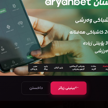
بینینی زیاتر
داخستن