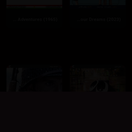
‏In Your Dreams (2023)
Operation 'Y' & Other Shurik's Adventures (1965)