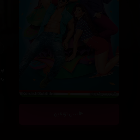
پر
بە
بینی ئۆنلاین