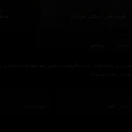
ئەکتەران
دەره
ڤارون داڤان - جاکلین فێرناندێز
دەیڤ
کۆمیدی
ڕۆمانسی
ێم و ڕاج دووانەیەکن لە منداڵییەوە بەهۆی ڕووداوێکەوە لەیەکدی جی
یەکدی بگەیەنێتەوە؟
وەرگێڕان
دیزاینی بەرگ
ئەرجون گۆران
,
کوردسینەما