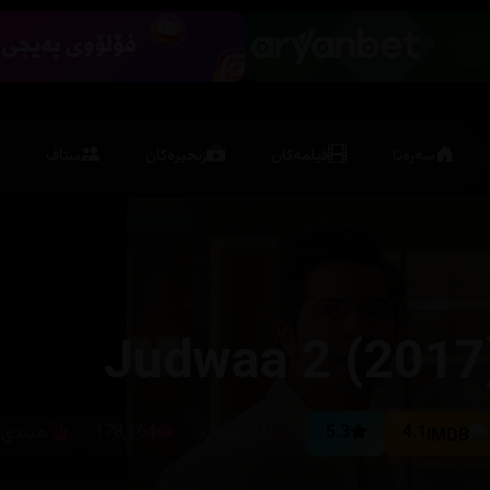
سەرەتا
فیلمەکان
زنجیرەکان
ستاف
Judwaa 2 (2017
4.1
5.3
١٤٥ خولەک
178,164
هیندی