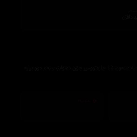
ێنەر
د داڤان
ادەبنەوە، ئایا چارەنووس چۆن دەتوانێت ئەم دوو برایە
تەکنیکار