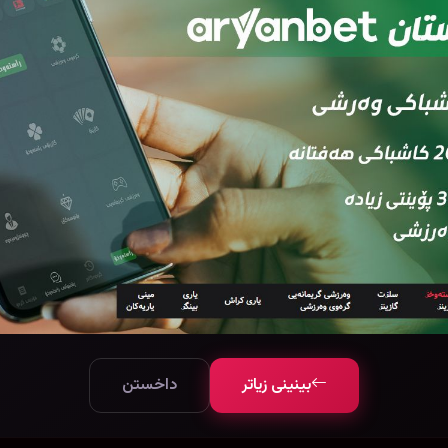
بینینی زیاتر
داخستن