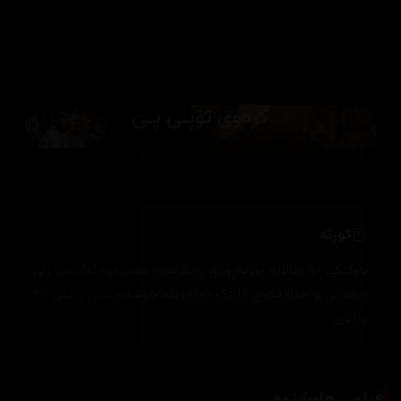
کورتە
باوکێکی ٥٠ ساڵانە ڕووبەڕووی ڕەتکرانەوە دەبێتەوە لەلایەن ژنی
پێشویی و خێزانەکەی کاتێک دەکەوێتە خۆشەویستی ژنێکی ٢٦
ساڵان.
فیلمی هاوشێوە