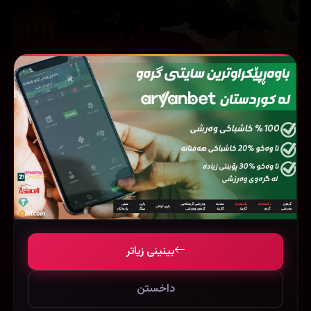
4,280
6,061
Evil Dead Burn (2026)
The Legend of Hei 2 (2025)
بینینی زیاتر
داخستن