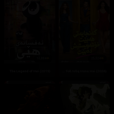
10,884
25,024
The Legend of Hei (2019)
Hai Jawani Toh Ishq Hona Hai (2026)