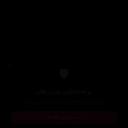
×
🛡️
بۆ تەماشاکردن بەبێ ڕیکلام
Firefox یان Brave بەکاربهێنە بۆ بلۆککردنی ڕیکلام
دابەزاندنی Brave