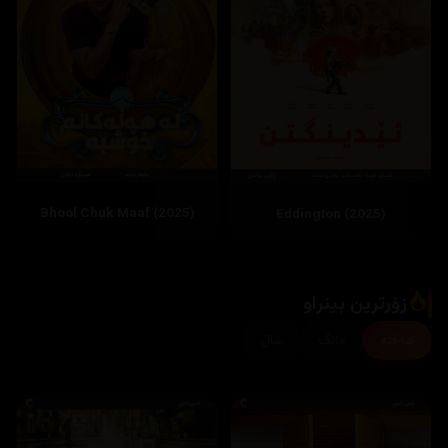
Bhool Chuk Maaf (2025)
زۆرترین بینراو
هەفتە
مانگ
ساڵ