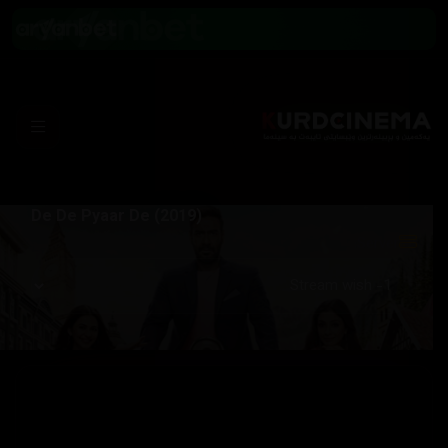
De De Pyaar De (2019)
Server: