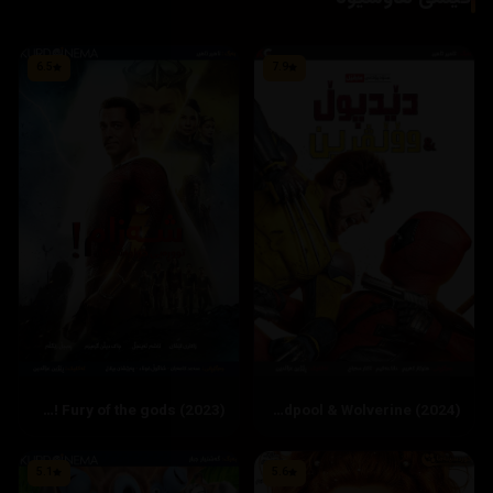
6.5
7.9
‏Shazam! Fury of the gods (2023)
Deadpool & Wolverine (2024)
5.1
5.6