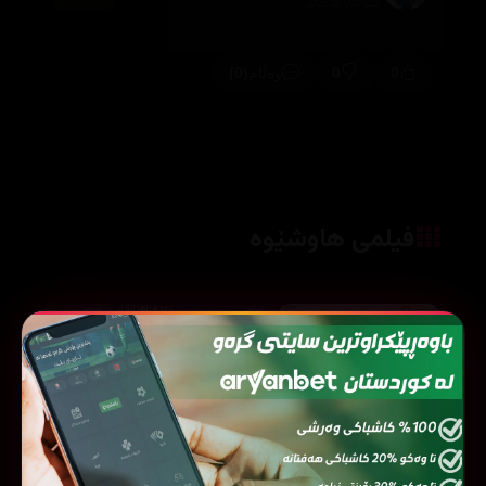
2026/05/22
(0)
0
0
وەڵام
فیلمی هاوشێوە