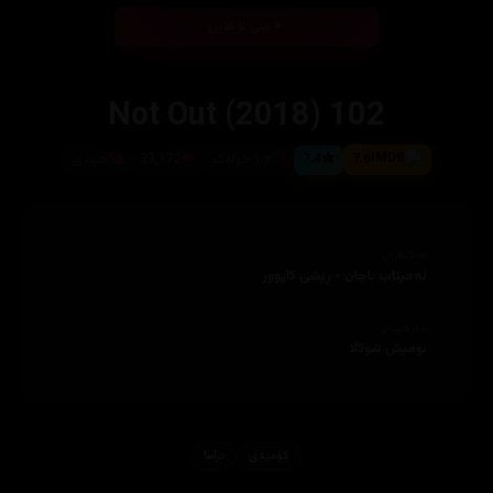
بینی ئۆنلاین
102 Not Out (2018)
7.6
7.4
١٠٢ خولەک
33,172
هیندی
ئەکتەران
ئەمیتاب باچان - ڕیشی کاپوور
دەرهێنەر
ئومیش شوکلا
کۆمیدی
دراما