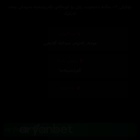
باوکێکی ١٠٢ ساڵانە دەیەوێت ژیان بۆ کوڕەکەی بگەڕێنێتەوە بەپێدانی چەند
ئەرکێک
وەرگێڕان
عومەر ئەنوەر
,
عبداللە گەنجی
,
دیزاینی بەرگ
کوردسینەما
تەکنیکار