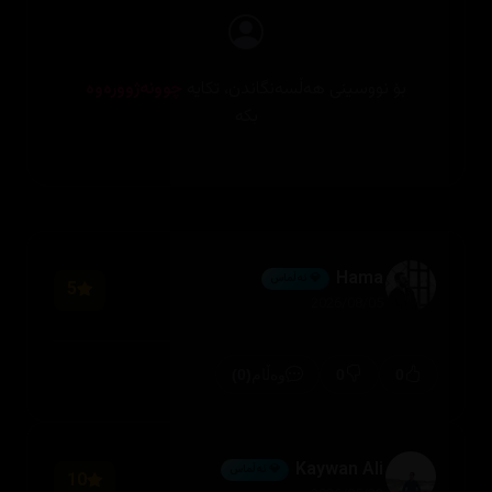
بۆ نووسینی هەڵسەنگاندن، تکایە
چوونەژوورەوە
بکە
Hama
💎 ئەڵماس
5
2026/08/05
(0)
0
0
وەڵام
Kaywan Ali
💎 ئەڵماس
10