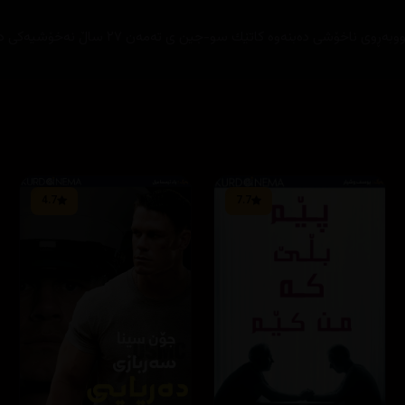
نه‌وه‌ كاتێك سو-جین ی ته‌مه‌ن ٢٧ ساڵ نه‌خۆشیه‌كی ده‌گمه‌ن ده‌بێت.
4.7
7.7