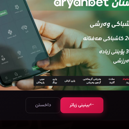
بینینی زیاتر
داخستن