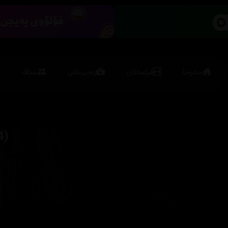
سەرەتا
فیلمەکان
زنجیرەکان
ستاف
4)