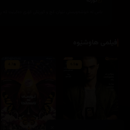
کورتە
باس له‌ خۆشه‌ویستی نێوان كچ و كوڕێكی كۆری ده‌كرێت كه‌ ڕووبه‌ڕوی ناخۆشی ده‌ب
فیلمی هاوشێوە
4.7
6.5
×