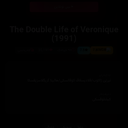
بینی ئۆنلاین
The Double Life of Veronique
(1991)
7.8
7.5
٩٨ خولەک
35,191
فەرەنسی
ئەکتەران
ئیرێن ژاکۆب/ڤلادیسلاڤ کۆڤالسکی/هالینا گریگلاسزێڤسکا
دەرهێنەر
کیشلۆڤسکی
دراما
میوزیكی
خه‌یاڵی