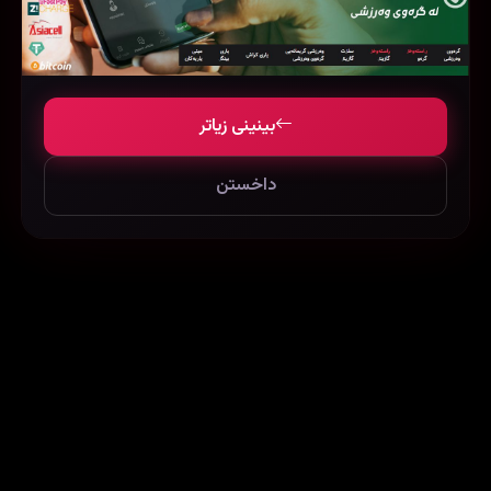
‏The Green Mile (1999)
‏Escape from Mogadisho (2021)
4L (2019)
54098
112191
347626
بینینی زیاتر
داخستن