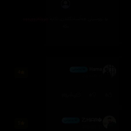
بۆ نووسینی هەڵسەنگاندن، تکایە
چوونەژوورەوە
بکە
Hama
💎 ئەڵماس
4
2026/08/05
(0)
0
0
وەڵام
🔱乙ᕼᎥᗩᏒ
💎 ئەڵماس
5
2026/01/11