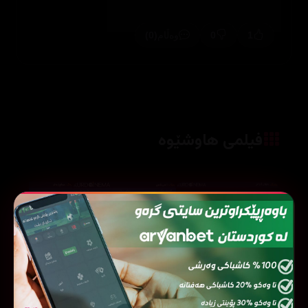
(0)
0
1
وەڵام
فیلمی هاوشێوە