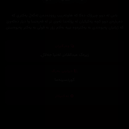
باس لە دوو چیرۆک دەکا کە ھاوتەریب ڕوودەدەن لەگەڵ یەکتری کە
دەربارەی دوو کچە یەکێکیان لە پۆڵەندا ئەوی تر لە فەرەنسا وا دیار دەکەوێ
کە ژیانیان پەیوەندی بە یەکترەوە نییە بەڵام زۆر بە قوڵی بە یەکتر پەیوەستن
وەرگێڕان
زیرەک عبدالقادر
,
لەنیا جەلال
,
دیزاینی بەرگ
کوردسینەما
تەکنیکار