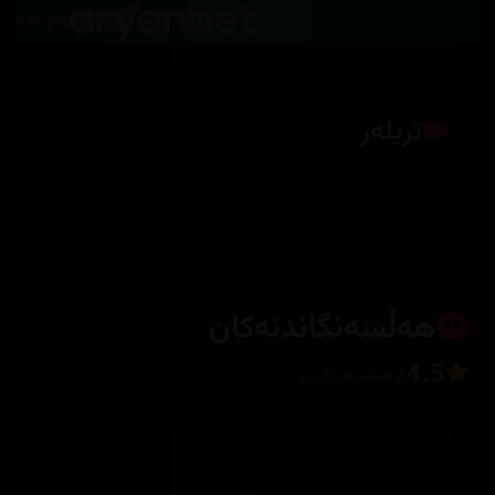
تریلەر
کلیک بکە بۆ پیشاندانی تریلەر
هەڵسەنگاندنەکان
4.5
2 هەڵسەنگاندن