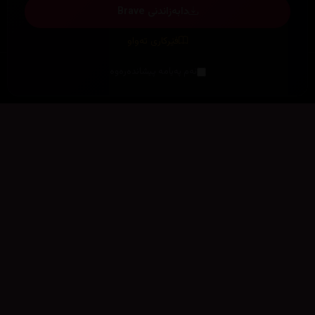
دابەزاندنی Brave
فێرکاری تەواو
ئەم پەیامە پیشاندەرەوە
سەرەتا
زیاتر
سەرەتا
ڕەنگ
چوونەژوورەوە