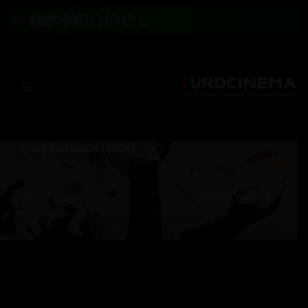
Kung Fu Hustle (2004)
Server: