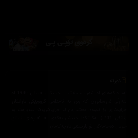
کورتە
لەشەنگەھای لە شەڕو ململانێدا ، چینێکان لەساڵی 1940 لە
هەوڵی ئەوەدابوون کە ببن بە ئەندامی گرووپێکی تاوانکارو
خراپەکاری بۆ ئەوەی بەشداربن لە خراپەکاریەک سەبارەت بە
(ئانغی گانگ) لەکاتێکدا دانیشتوانەکەی لە ئەوپەری توانای
خۆیان دەخەنەگەر بۆ پاراستنی ناوچەکەیان