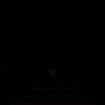
×
🛡️
بۆ تەماشاکردن بەبێ ڕیکلام
Firefox یان Brave بەکاربهێنە بۆ بلۆککردنی ڕیکلام