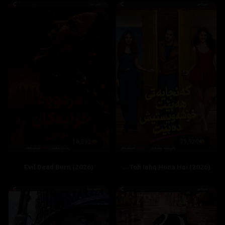
18,892
29,920
Evil Dead Burn (2026)
Hai Jawani Toh Ishq Hona Hai (2026)