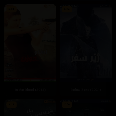
5.8
6.2
In the Blood (2014)
Below Zero (2021)
7.3
7.7