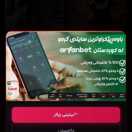
14,312
12,779
The Legend of Hei (2019)
Lucky strike (2026)
بینینی زیاتر
داخستن