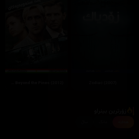
The Place Beyond the Pines (2012)
Zodiac (2007)
زۆرترین بینراو
هەفتە
مانگ
ساڵ