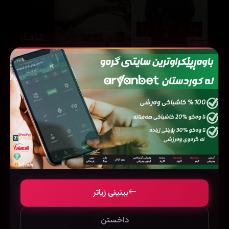
Black Mass (2015)
Paan Singh Tomar (2012)
83018
38314
108440
بینینی زیاتر
داخستن