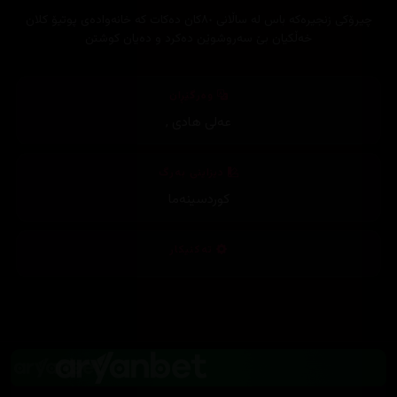
چیرۆکی زنجیرەکە باس لە ساڵانی ٨٠کان دەکات کە خانەوادەی پوتیۆ کلان
خەڵکیان بێ سەروشوێن دەکرد و دەیان کوشتن
وەرگێڕان
عەلی هادی
,
دیزاینی بەرگ
کوردسینەما
تەکنیکار