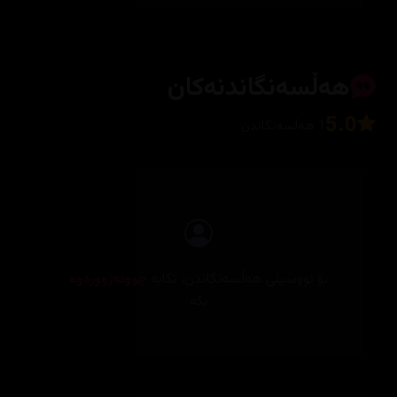
هەڵسەنگاندنەکان
5.0
1 هەڵسەنگاندن
بۆ نووسینی هەڵسەنگاندن، تکایە
چوونەژوورەوە
بکە