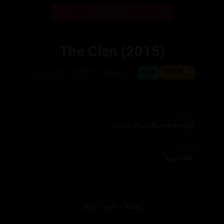
بینی ئۆنلاین
The Clan (2015)
7
6.8
١٠٨ خولەک
26,703
ئیسپانی
ئەکتەران
گویلێرمۆ فرانسێلا ، پیتەر لانزینی
دەرهێنەر
پابلۆ تراپێرۆ
ژیاننامه‌
تاوان
دراما