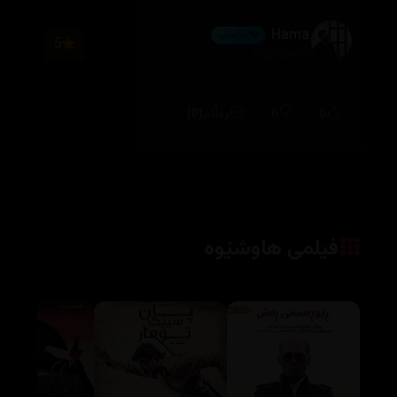
Hama
💎 ئەڵماس
5
2026/08/04
(0)
0
0
وەڵام
فیلمی هاوشێوە