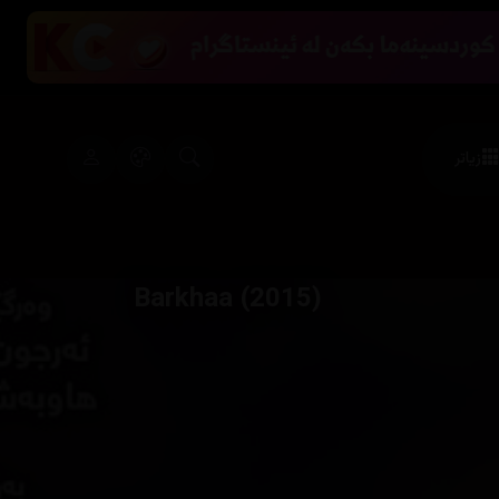
زیاتر
Barkhaa (2015)