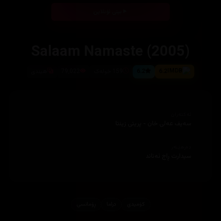
بینی ئۆنلاین
Salaam Namaste (2005)
6.2
6.2
159 خولەک
79,022
هیندی
ئەکتەران
سەیف عەلی خان - پریتی زینتا
دەرهێنەر
سیدارت ڕاج ئەناند
کۆمیدی
دراما
ڕۆمانسی