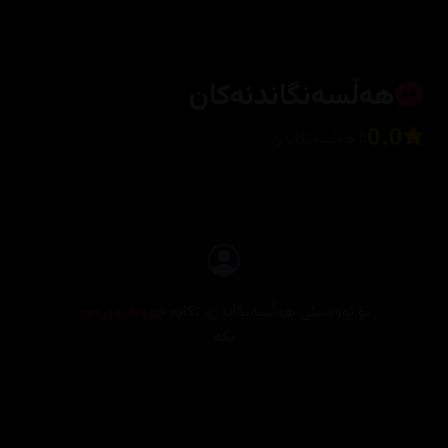
هەڵسەنگاندنەکان
0.0
0 هەڵسەنگاندن
بۆ نووسینی هەڵسەنگاندن، تکایە
چوونەژوورەوە
بکە