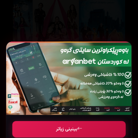
We Are Family (2010)
Hotel Transylvania 2 (2015)
142085
78366
196659
بینینی زیاتر