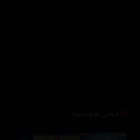
هێشتا هیچ هەڵسەنگاندنێک نییە. یەکەم کەس بە بۆ
نووسینی هەڵسەنگاندن!
فیلمی هاوشێوە