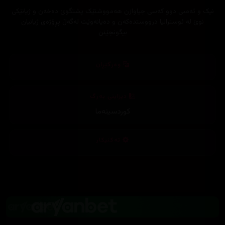
نیک و ئەمبی دوو کەسی جیاوازن هەمووشتێک پشتگوێ دەخەن و ژیانێکی
نوێ لە ئوسترالیا درووستدەکەن و دەیانەوێت لەگەڵ پڕۆژەی ژیانیان
بیگونجێنن
وەرگێڕان
دیزاینی بەرگ
کوردسینەما
تەکنیکار