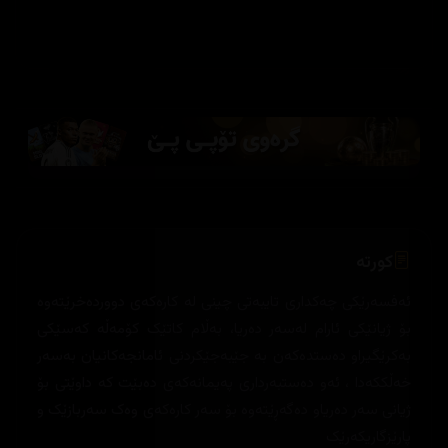
کورتە
ئەفسەرێکی چەکداری تایبەتی چینی لە کارەکەی دووردەخرێتەوە
بۆ ژیانێکی ئارام لەسەر دەریا، بەڵام کاتێک کۆمەڵە کەسێکی
بەکرێگیراو دەستدەکەن بە جێبەجێکردنی ئامانجەکانیان بەسەر
خەڵککەدا ، ئەو دەستبەرداری پەیمانەکەی دەبێت کە داوێتی بۆ
ژیانی سەر دەریاو دەگەڕێتەوە بۆ سەر کارەکەی وەک سەربازێک و
پارێزگاریکەرێک