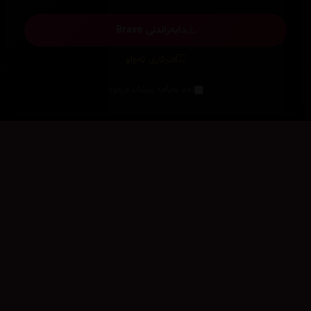
دابەزاندنی Brave
فێرکاری تەواو
ئەم پەیامە پیشاندەرەوە
سەرەتا
زیاتر
سەرەتا
ڕەنگ
چوونەژوورەوە