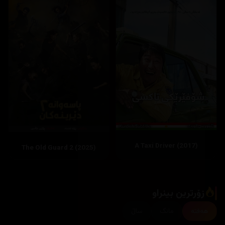
A Taxi Driver (2017)
زۆرترین بینراو
هەفتە
مانگ
ساڵ