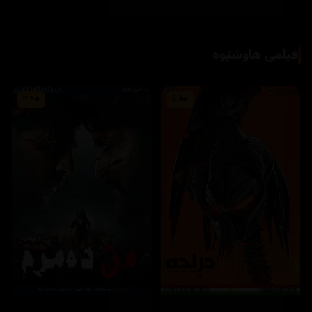
فیلمی هاوشێوە
٣.٩
5.4