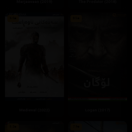
Marjaavaan (2019)
The Predator (2018)
6.0
8.5
Logan (2017)
5.2
7.9