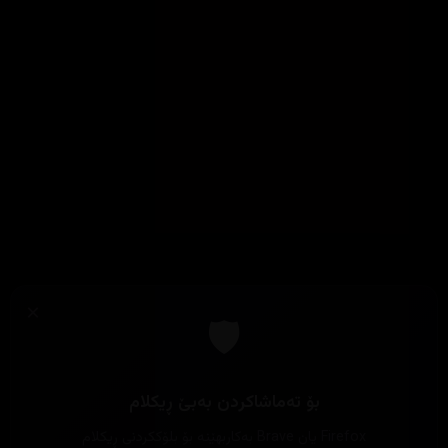
×
🛡️
بۆ تەماشاکردن بەبێ ڕیکلام
Firefox یان Brave بەکاربهێنە بۆ بلۆککردنی ڕیکلام