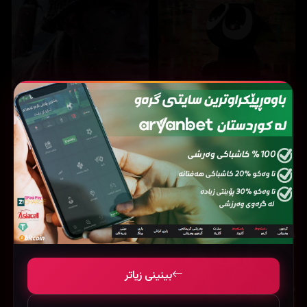
14,441
13,476
The Legend of Hei (2019)
Lucky strike (2026)
بینینی زیاتر