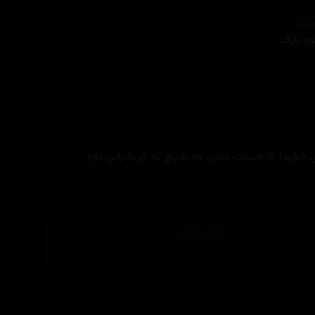
ێنەر
وو پارک
خۆیدا کارەسات دێنێ. وە هیچ لە کرێکارانی ئەو
تەکنیکار