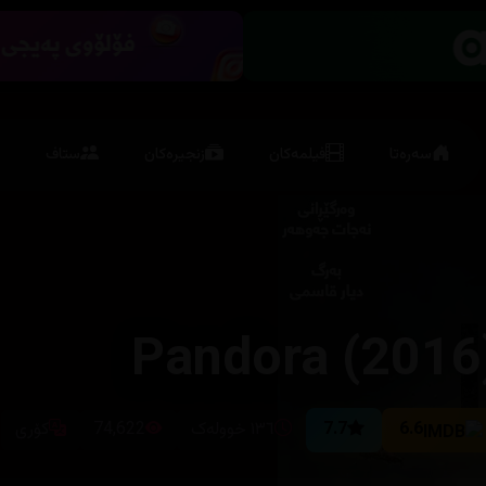
سەرەتا
فیلمەکان
زنجیرەکان
ستاف
Pandora (2016
6.6
7.7
١٣٦ خوولەک
74,622
کۆری