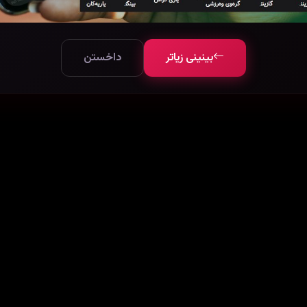
بینینی زیاتر
داخستن