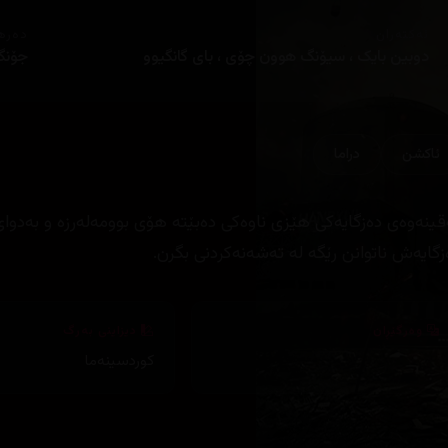
ئەکتەران
دەره
دوبین بایک ، سیۆنگ هوون چۆی ، بای گانگیوو
جۆنگ
ئاكشن
دراما
قینەوەی دەزگایەکی هێزی ناوەکی دەبێتە هۆی بوومەلەرزە و بەدوای 
زگایەش ناتوانن رێگە لە تەشەنەکردنی بگرن.
وەرگێڕان
دیزاینی بەرگ
کوردسینەما