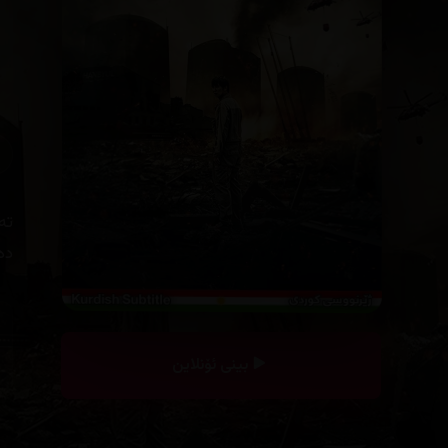
تە
دە
بینی ئۆنلاین