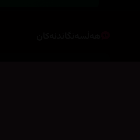
هەڵسەنگاندنەکان