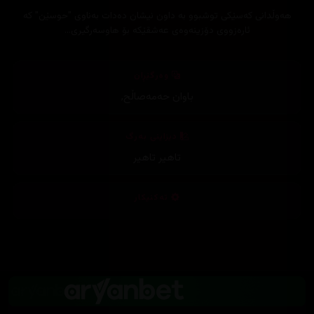
هەوڵدانی کەسێکی توشبوو بە داون نیشان دەدات بەناوی "حوسێن" کە
ئارەزووی دۆزینەوەی عەشقێکە بۆ هاوسەرگیری…
وەرگێڕان
باوان حەمەصاڵح
,
دیزاینی بەرگ
تاهیر تاهیر
تەکنیکار