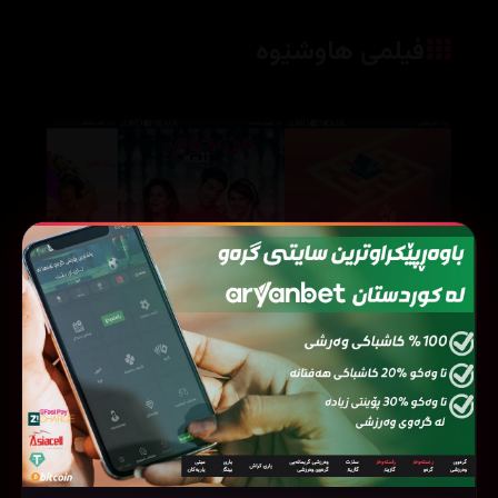
فیلمی هاوشێوە
I, Me aur Main (2013)
Game Night (2018)
111174
53846
59896