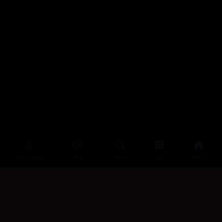
سەرەتا
زیاتر
سەرەتا
ڕەنگ
چوونەژوورەوە