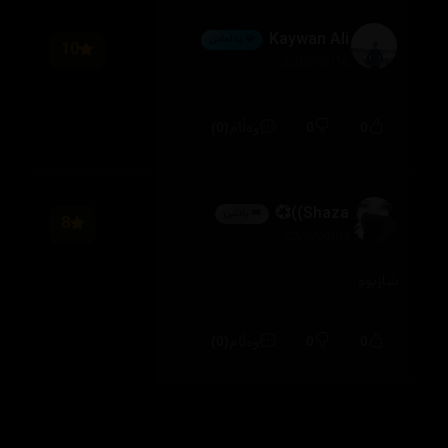
Kaywan Ali
💎 ئەڵماس
10
2026/05/16
(0)
0
0
وەڵام
Shaza))💞
👑 پلاتین
8
2026/04/04
شازبوو
(0)
0
0
وەڵام