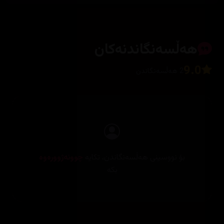
هەڵسەنگاندنەکان
9.0
2 هەڵسەنگاندن
بۆ نووسینی هەڵسەنگاندن، تکایە
چوونەژوورەوە
بکە