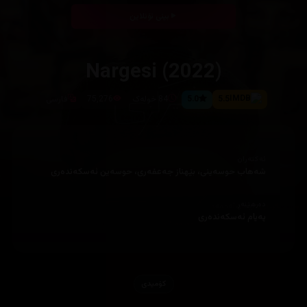
بینی ئۆنلاین
Nargesi (2022)
5.5
5.0
84 خولەک
75,276
فارسی
ئەکتەران
شەهاب حوسەینی، بێهناز جەعفەری، حوسەین ئەسکەندەری
دەرهێنەر
پەیام ئەسکەندەری
کۆمیدی