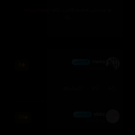
بۆ نووسینی هەڵسەنگاندن، تکایە
چوونەژوورەوە
بکە
Hama
💎 ئەڵماس
4
2026/08/04
(0)
0
0
وەڵام
yildız
💎 ئەڵماس
10
2026/02/13