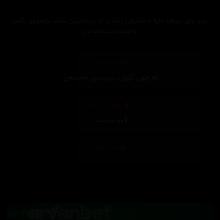
دوو برای دووانە داوا لەمامییان دەکەن کە یارمەتییان بدات بۆئەوەی بگەن
بەخۆشەویستەکەیان
وەرگێڕان
ئەرجون گۆران
,
بینیامین حەسەن
,
دیزاینی بەرگ
کوردسینەما
تەکنیکار