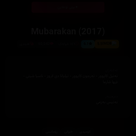
بینی ئۆنلاین
Mubarakan (2017)
5.5
6.1
١٥٦ خولەک
60,042
هیندی
ئەکتەران
ئەنیل کاپوور - ئەرجون کاپوور - ئیلیانا دی کروز - ئاسیا شیتی -
نێها شارما
دەرهێنەر
ئەنیس بەزمی
کۆمیدی
خێزانی
ڕۆمانسی