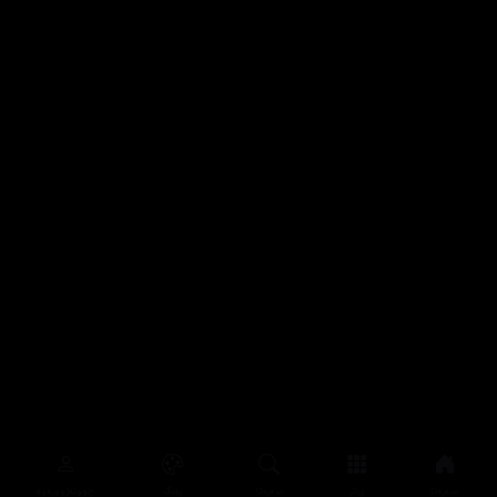
سەرەتا
زیاتر
سەرەتا
ڕەنگ
چوونەژوورەوە