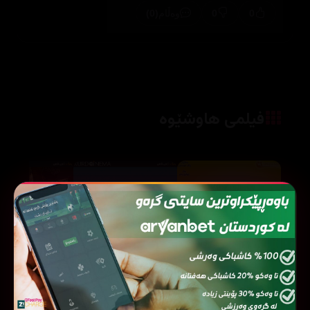
(0)
0
0
وەڵام
فیلمی هاوشێوە