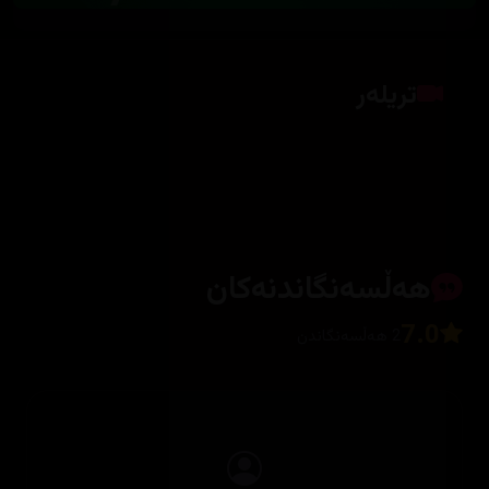
تریلەر
کلیک بکە بۆ پیشاندانی تریلەر
هەڵسەنگاندنەکان
7.0
2 هەڵسەنگاندن