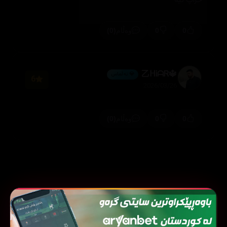
خراپ نیە
(0)
0
0
وەڵام
🔱乙ᕼᎥᗩᏒ
💎 ئەڵماس
6
2026/03/26
(0)
0
0
وەڵام
فیلمی هاوشێوە