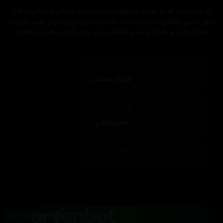
ژن و مێردێک کە لە لێواری جیابوونەوەدان خیانەت لەیەکتری دەکەن لەگەڵ
دوو کەسی بێگانەی سەرنجڕاکێشدا ، لەکاتێکدا چاوەڕێی ئەوەن نهێنی خۆیان
ئاشکرا بکەن و بە ڕێگای جیای خۆیاندا بڕۆن، ژیان پلانی دیکەی بۆ داناون.
وەرگێڕان
هاوکار محمد
,
دیزاینی بەرگ
تاهیر تاهیر
تەکنیکار