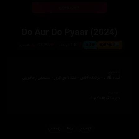
بینی ئۆنلاین
Do Aur Do Pyaar (2024)
6.4
5.4
140 خولەک
78,995
هیندی
ئەکتەران
ڤیدیا ڤالان - پراتیک گاندی - ئێلیانا دی کروز - سێندیل ڕامامورتی
دەرهێنەر
شیرشا گوها تاکورتا
کۆمیدی
دراما
ڕۆمانسی