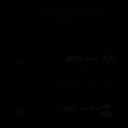
بۆ نووسینی هەڵسەنگاندن، تکایە
چوونەژوورەوە
بکە
daham
💎 ئەڵماس
3
2026/08/02
(0)
0
0
وەڵام
Just_Hana
🌟 نوێ
6
2026/07/29