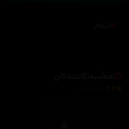
تریلەر
کلیک بکە بۆ پیشاندانی تریلەر
هەڵسەنگاندنەکان
5.0
3 هەڵسەنگاندن