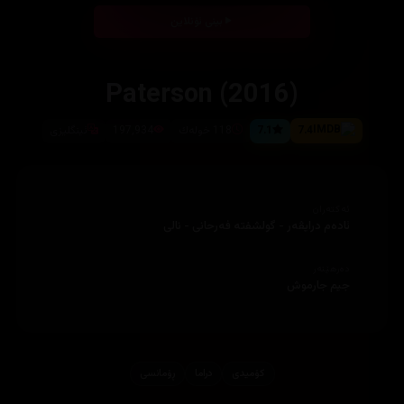
بینی ئۆنلاین
Paterson (2016)
7.4
7.1
118 خوله‌ك
197,934
ئینگلیزی
ئەکتەران
ئاده‌م درایڤه‌ر - گولشفته‌ فه‌رحانی - نالی
دەرهێنەر
جیم جارموش
کۆمیدی
دراما
ڕۆمانسی