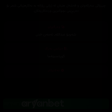
چیرۆكی سه‌ركه‌وتن و فه‌شه‌ل هێنان له‌ ژیانی ڕۆژانه‌ به‌ به‌كارهێنانی شعر بۆ
ده‌ربڕینی بچوكترین ورده‌كاریه‌كان.
وەرگێڕان
شەوبۆ عبداللە
,
تەمەن خدر
,
دیزاینی بەرگ
کوردسینەما
تەکنیکار