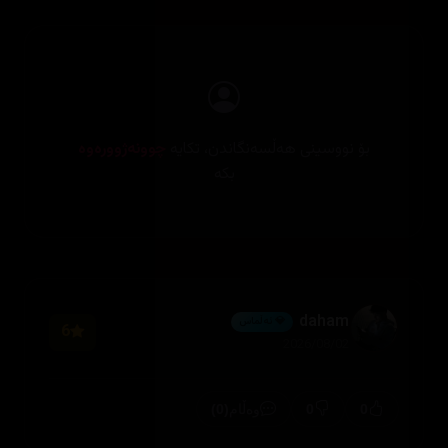
بۆ نووسینی هەڵسەنگاندن، تکایە
چوونەژوورەوە
بکە
daham
💎 ئەڵماس
6
2026/08/02
(0)
0
0
وەڵام