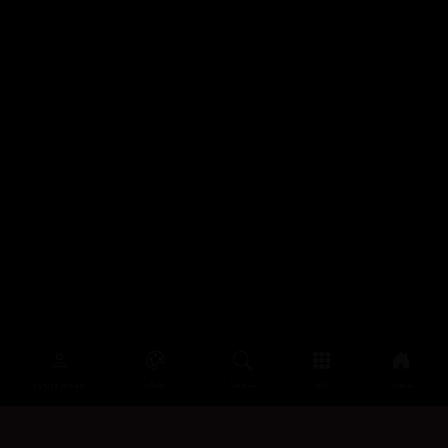
سەرەتا
زیاتر
سەرەتا
ڕەنگ
چوونەژوورەوە