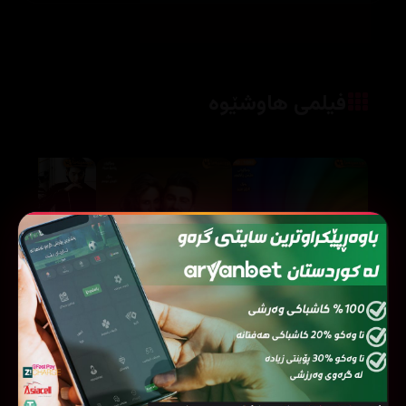
فیلمی هاوشێوە
Ki & Ka (2016)
Trolls (2016)