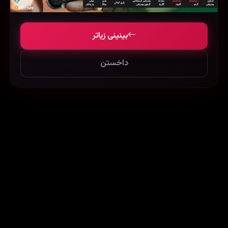
86752
80849
101869
بینینی زیاتر
داخستن