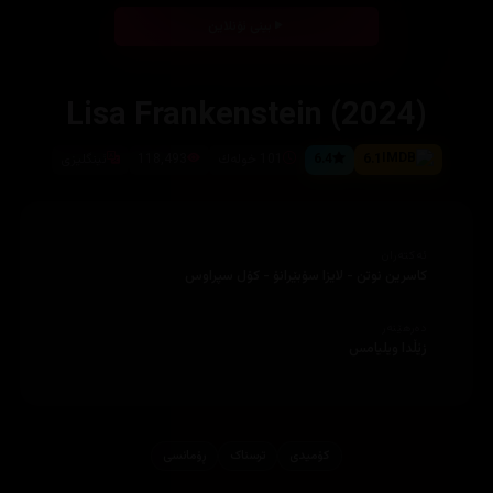
بینی ئۆنلاین
Lisa Frankenstein (2024)
6.1
6.4
101 خوله‌ك
118,493
ئینگلیزی
ئەکتەران
دەرهێنەر
کۆمیدی
ترسناک
ڕۆمانسی