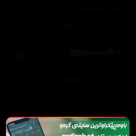
awandashy le zyada 😐
(0)
0
1
وەڵام
daham
💎 ئەڵماس
4
2026/08/02
(0)
0
0
وەڵام
فیلمی هاوشێوە