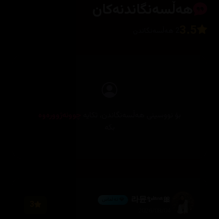
هەڵسەنگاندنەکان
3.5
2 هەڵسەنگاندن
بۆ نووسینی هەڵسەنگاندن، تکایە
چوونەژوورەوە
بکە
🎀라뮨✨ˡᵃⁿᵃ
💎 ئەڵماس
3
2026/08/04