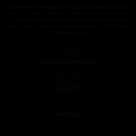
‎چیرۆکێکی خۆشەویستی دەربارەی کچێکی ئارەزوومەند و ئەو کەسەی کە
خۆشیدەوێت، کە دواتر دەردەکەوێت کە کەسێکی مردووە و دوای چەند
باروودۆخێکی ترسناک کە دەیگەڕێنێتەوە بۆ ژیان هەردووکیان دەست بە
گەشتێک دەکەن بۆ دۆزینەوەی خۆشەویستی و بەختەوەری و چەند بەشێکی
ونبووی جەستەکەی.
وەرگێڕان
دەریا ئیبراهیم
,
پەرێشان بیلال
,
دیزاینی بەرگ
تاهیر تاهیر
تەکنیکار
ڕێژین عزالدین