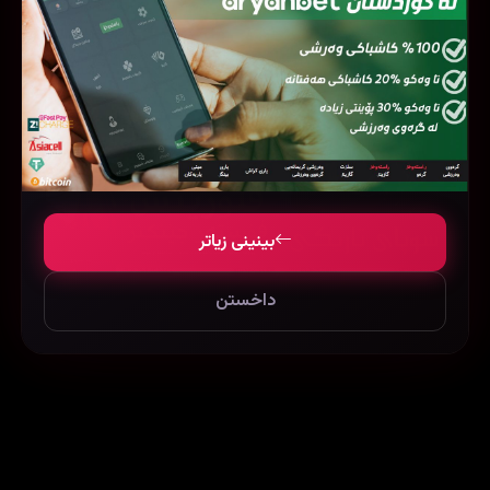
بینینی زیاتر
داخستن
Florence Foster Jenkins (2016)
Army of Darkness (1992)
75764
23901
38046