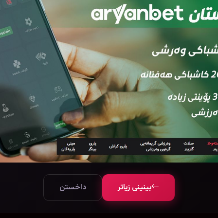
بینینی زیاتر
داخستن