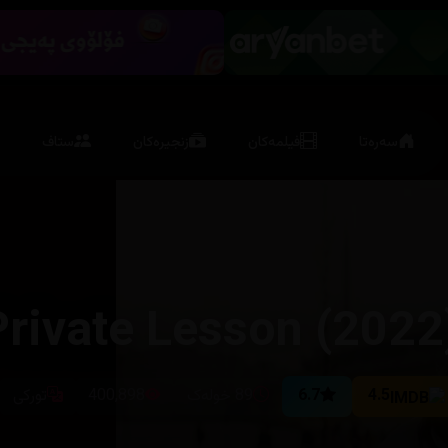
سەرەتا
فیلمەکان
زنجیرەکان
ستاف
4.5
6.7
89 خولەک
400,898
تورکی