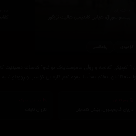
ئەکتەران
دەره
بێنسو سوڕاڵ، ھێلین کاندێمیر، ھالیت ئۆزگور
کڤانچ
کۆمیدی
ڕۆمانسی
زرا" کچێکی گەنجە و ڕۆڵی مامۆستایەک بۆ ئەو" کەسانە دەبینێت ک
استەکانیان، بەڵام بەدڵنیاییەوە ئەم کارە بێ کۆسپ و ڕووداو نییە
وەرگێڕان
دیزاینی بەرگ
داریان فەرەیدوون
,
بێلان کامەران
,
ئاژوان ئاوات