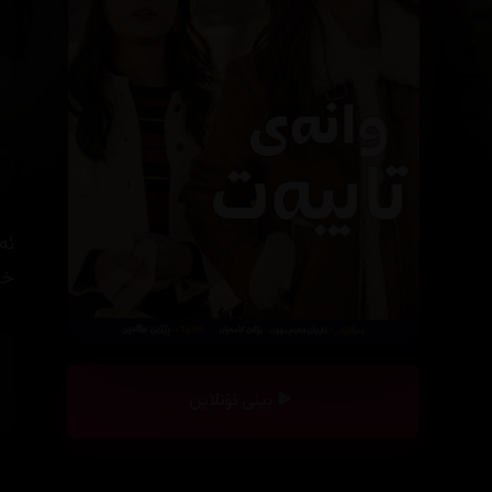
ئە
خو
بینی ئۆنلاین