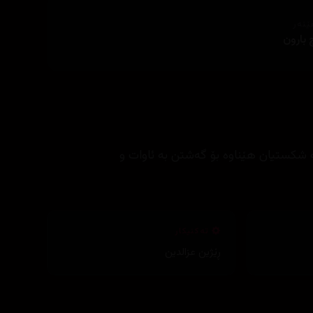
ێنەر
 بارون
ە شکستیان ھێناوە بۆ گەشتن بە ئاوات و
تەکنیکار
ڕێژین عزالدین