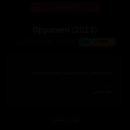
بینی ئۆنلاین
Opponent (2023)
6.7
6.4
‎119 خولەك
114,908
فارسی
ئەکتەران
دەرهێنەر
دراما
سەرکێشی