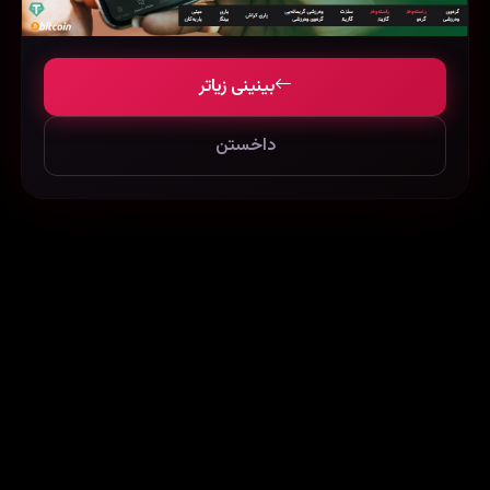
Gadar 2 (2023)
Humko Deewana Kar Gaye (2006)
19525
114526
89538
بینینی زیاتر
داخستن