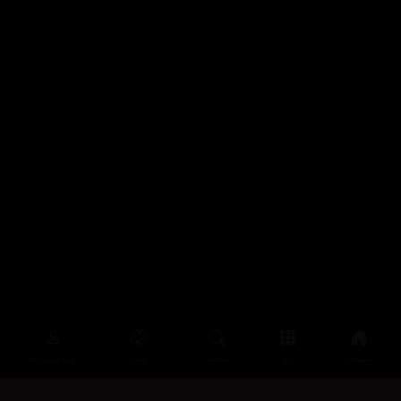
سەرەتا
زیاتر
سەرەتا
ڕەنگ
چوونەژوورەوە