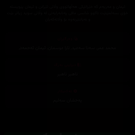
ئیمان و مەریەم کە خێزانێکی هەڵهاتووی وڵاتی ئێرانن و ئیمان پێویستە
خۆی بسەلمێنێت تاکوو شانسی مافی پەنابەرایەتی لە وڵاتی سوید زیاتر بێت
و نەیاننێرنەوە بۆ وڵاتەکەیان
وەرگێڕان
محمد عمر
,
سەنا سەعید
,
تارا عوسمان
,
ئیمان ئەحمەد
,
دیزاینی بەرگ
تاهیر تاهیر
تەکنیکار
پەخشان سەلیم