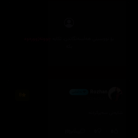
بۆ نووسینی هەڵسەنگاندن، تکایە
چوونەژوورەوە
بکە
Rozhan
💎 ئەڵماس
8
2026/01/11
شایەنى سەیرکردنە
(0)
0
0
وەڵام