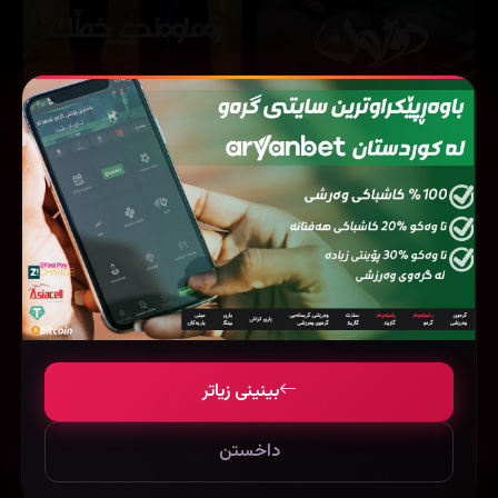
Opponent (2023)
‏People's Wedding (2023)
115034
‎119 خولەك
194098
76 خولەك
4.7
7.1
بینینی زیاتر
داخستن