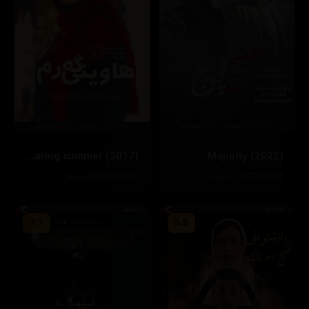
Majority (2022)
Searing summer (2017)
72413
‎١١٩ خولەک
62512
80 خولەک
7.1
5.5