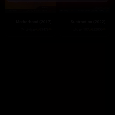
Motherhood (2017)
222800
107 خولەک
93473
خوولەک 74