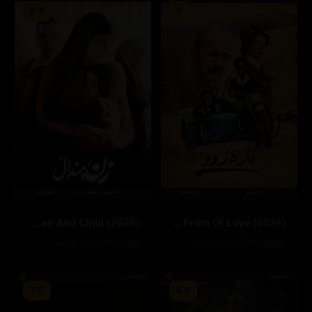
5.9
6
Woman And Child (2026)
In The From Of Love (2026)
101360
120 خولەک
495259
132 خولەک
7.5
6.5