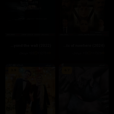
Residents of nowhere (2024)
Beyond the wall (2022)
117326
153 خولەک
112751
122 خولەک
3.9
6.7