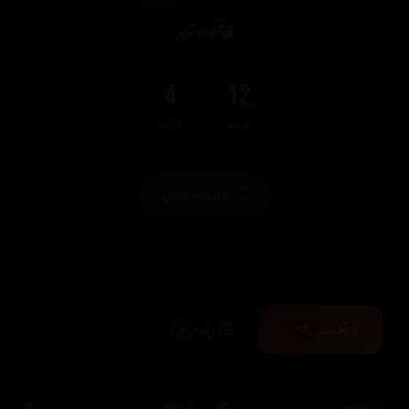
وەرگێڕ
4
12
فیلم
دراما
هاوبەشکردن
فیلم
دراما
4
12