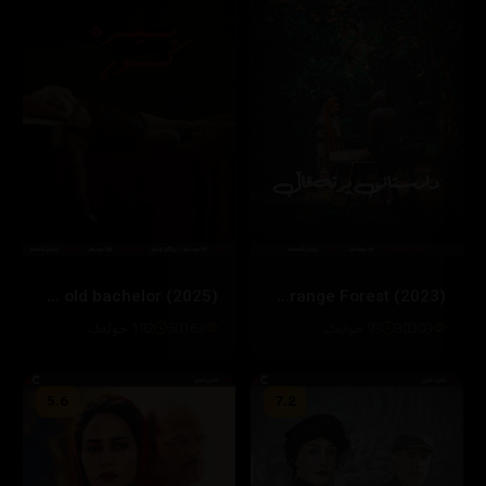
The old bachelor (2025)
The Orange Forest (2023)
30303
93 خولەک
50163
192 خولەک
5.6
7.2