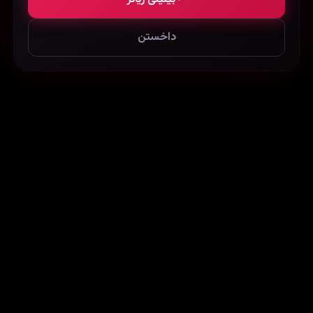
داخستن