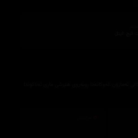
ێنەر
 ئێچ. لیتڵ
ی ئەمازۆن ،لەوکاتەدا ڕوبەروی هێرشی ماری ئەناکۆندا
تەکنیکار