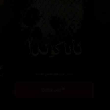
کۆ
دە
بینی ئۆنلاین