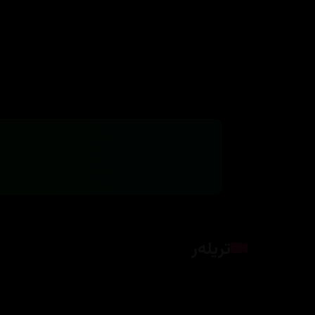
تریلەر