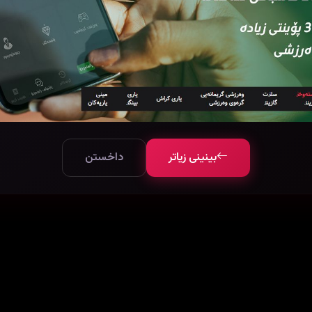
بینینی زیاتر
داخستن