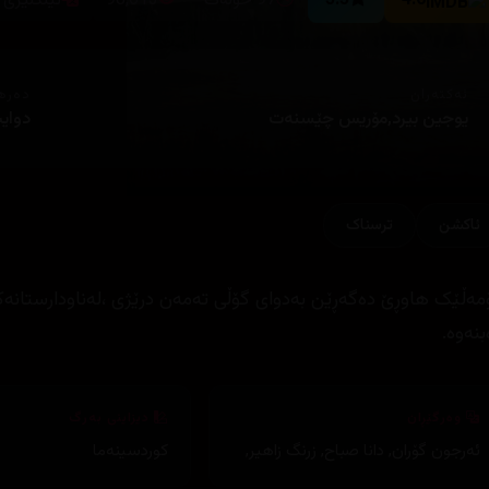
4.6
5.5
97 خولەک
98,613
ئینگلیزی
ئەکتەران
دەره
یوجین بیرد,مۆریس چێسنەت
دوایت
ئاكشن
ترسناک
مەڵێک هاوڕێ دەگەڕێن بەدوای گۆڵی تەمەن درێژی ،لەناودارستانەکان
بنەوە.
وەرگێڕان
دیزاینی بەرگ
ئەرجون گۆران
,
دانا صباح
,
زرنگ زاهیر
,
کوردسینەما