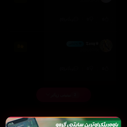
2026/07/29
(0)
0
0
وەڵام
⚜️𝕿𝖆𝖓𝖞
💎 ئەڵماس
8
2026/07/08
(0)
0
0
وەڵام
بینینی زیاتر
2