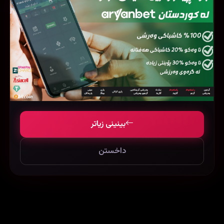
فیلمی هاوشێوە
بینینی زیاتر
داخستن
Queen of Katwe (2016)
‏My Father Is a Hero (1995)
166962
58900
27870