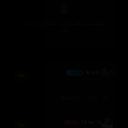
بۆ نووسینی هەڵسەنگاندن، تکایە
چوونەژوورەوە
بکە
daham
💎 ئەڵماس
6
2026/08/02
(0)
0
0
وەڵام
Sinner10
⭐ ئەندام
7