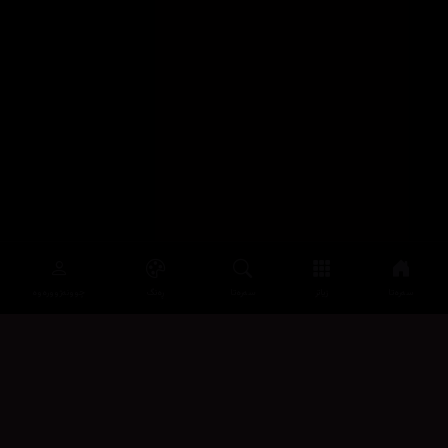
سەرەتا
زیاتر
سەرەتا
ڕەنگ
چوونەژوورەوە