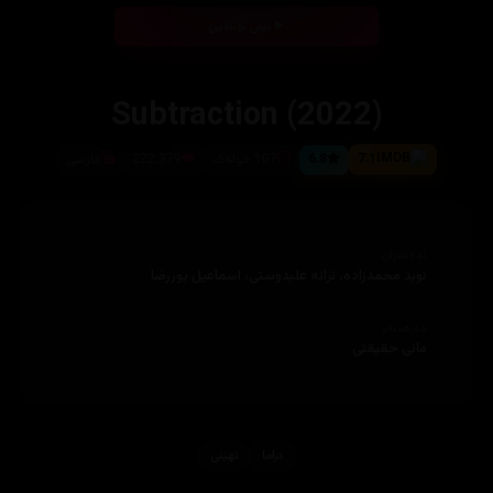
بینی ئۆنلاین
7.1
6.8
107 خولەک
222,379
فارسی
ئەکتەران
نوید محمدزاده، ترانه علیدوستی، اسماعیل پوررضا
دەرهێنەر
مانی حقیقتی
دراما
نهێنی