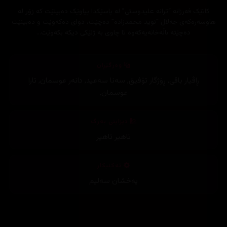
کاتێک فەرزانە “ترانه علیدوستی” لە پاسێکدا پیاوێک دەبینێت کە زۆر لە
هاوسەرەکەی جەلال “نوید محمدزاده” دەچێت، دوای دەکەوێت و دەبینێت
دەچێتە باڵەخانەیەکەوە تا چاوی بە ژنێکی دیکە بکەوێت…
وەرگێڕان
ڕاڤیار باقی
,
ڕۆژگار تۆفیق
,
سەنا سەعید
,
دانەر عوسمان
,
تارا
عوسمان
,
دیزاینی بەرگ
تاهیر تاهیر
تەکنیکار
پەخشان سەلیم