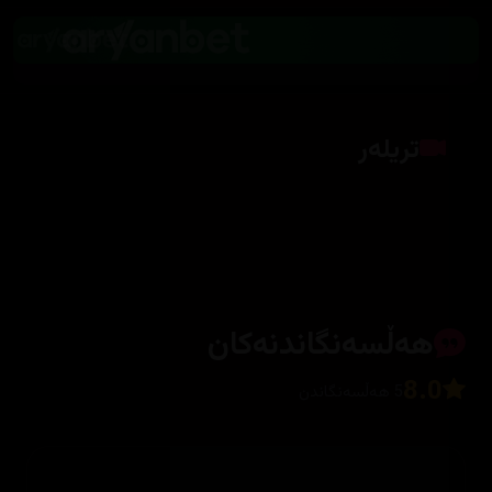
تریلەر
کلیک بکە بۆ پیشاندانی تریلەر
هەڵسەنگاندنەکان
8.0
5 هەڵسەنگاندن