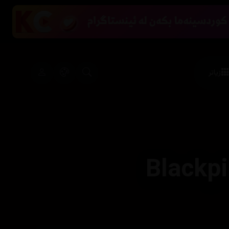
زیاتر
Blackpi