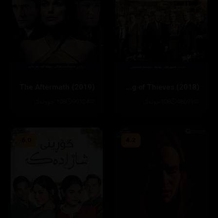
The Aftermath (2019)
King of Thieves (2018)
48691
108خولەک
90124
108 خوولەک
6.0
4.2