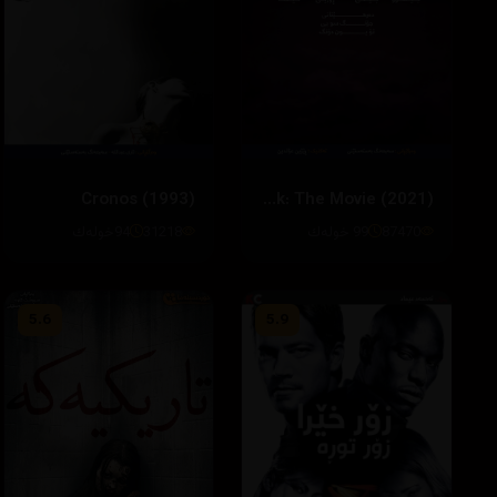
Cronos (1993)
Blackpink: The Movie (2021)
87470
99 خوله‌ك
31218
94خوله‌ك
5.6
5.9