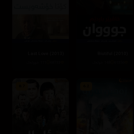
Last Love (2013)
Biutiful (2010)
61356
148 خولەک
68733
111 خوولەک
8.7
6.2