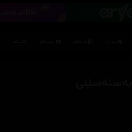
سەرەتا
فیلمەکان
زنجیرەکان
ستاف
ەستەسێنی