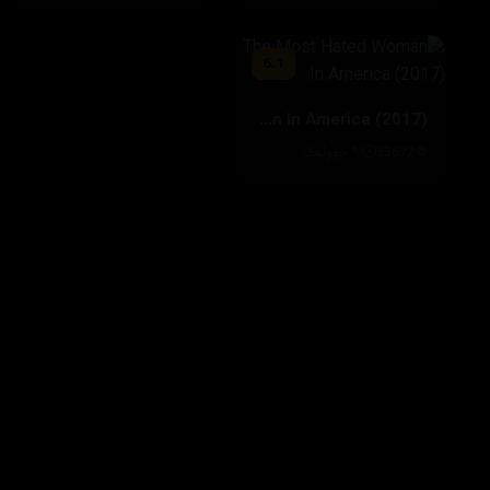
6.1
The Most Hated Woman In America (2017)
33672
٩١ خوولەک