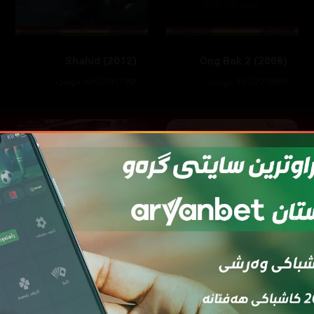
Shahid (2012)
Ong Bak 2 (2008)
77199
٩٨ خوله‌ك
39119
١١٣ خولەک
6.5
7.1