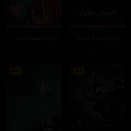
The Princess Switch (2018)
Family Blood (2018)
27193
92 خولەک
200781
101 خوولەک
8.4
6.2