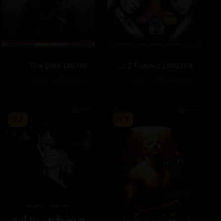
The Dark (2018)
2 Fast 2 Furious (2003)
76247
95 خوله‌ك
241078
107 خولەک
7.7
7.1