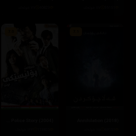
35151
١١٧ خوله‌ك
40823
٧٧ خوله‌ك
7.0
7.1
New Police Story (2004)
Annihilation (2018)
113825
١٢٣ خولەک
69151
١١٥ خوله‌ك