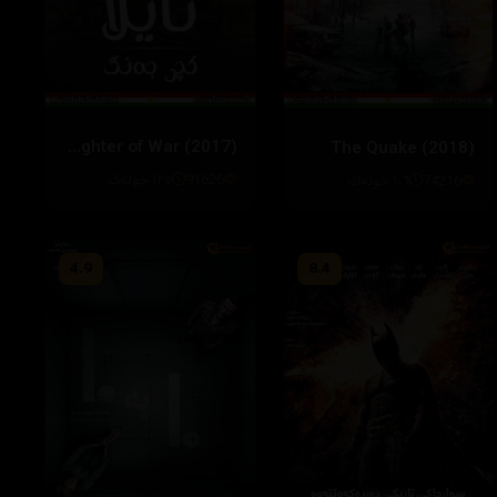
Ayla: The Daughter of War (2017)
The Quake (2018)
91626
١٢٥ خولەک
74216
١٠٦ خوله‌ك
4.9
8.4