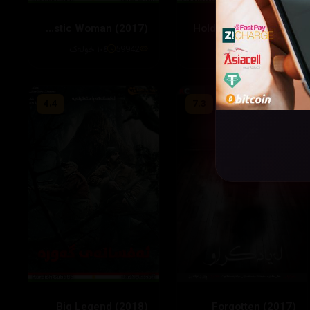
A Fantastic Woman (2017)
Hold the Dark (2018)
62701
١٢٥ خوله‌ك
59942
١٠٤ خوله‌ک
4،4
7.3
Big Legend (2018)
Forgotten (2017)