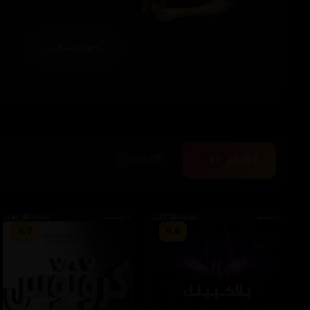
هاوبەشکردن
فیلم
دراما
1
37
6.7
6.8