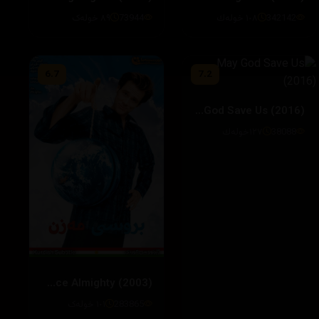
73944
٨٩ خوله‌ک
342142
١٠٨ خوله‌ك
6.7
7.2
May God Save Us (2016)
38088
١٢٧خوله‌ك
Bruce Almighty (2003)
283865
١٠١ خولەک