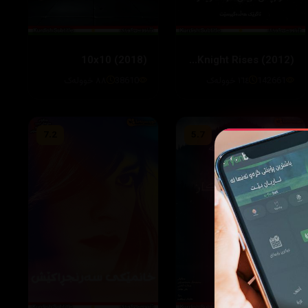
10x10 (2018)
The Dark Knight Rises (2012)
142661
١٦٤ خوولەک
38610
٨٨ خوولەک
7.2
5.7