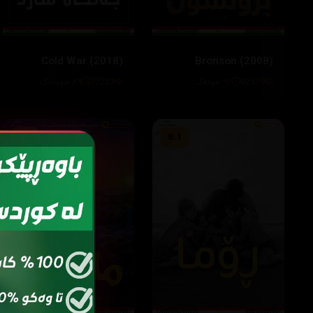
Cold War (2018)
Bronson (2008)
92579
٩٢ خولەک
77223
٨٩ خوولەک
6.8
8.1