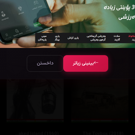
The Neighbors (2012)
Papillon (2017)
174867
١٣٣ خوله‌ك
49216
١١٥ خوله‌ك
8.3
4.2
بینینی زیاتر
داخستن
The Naked Island (1960)
The Toybox (2018)