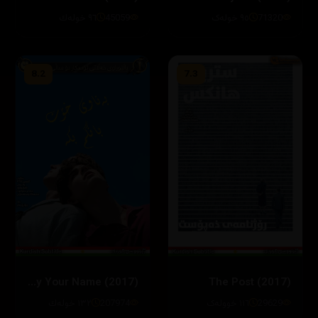
71320
٩٥ خولەک
45059
٩٦ خوله‌ك
8.2
7.3
Call Me by Your Name (2017)
The Post (2017)
29629
١١٦ خوولەک
207974
١٣٢ خوله‌ك