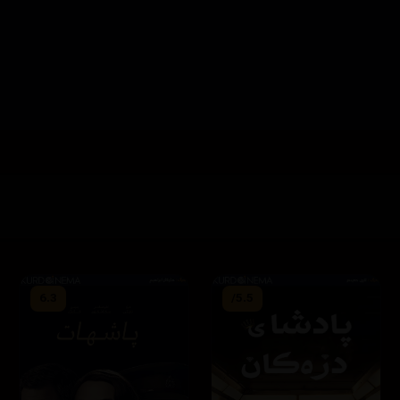
6.3
5.5/