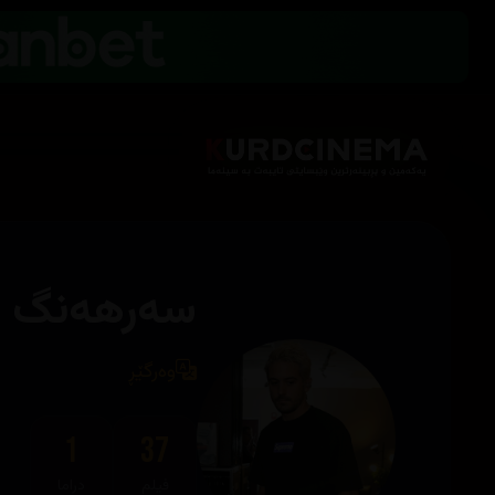
سەرهەنگ ب
وەرگێڕ
1
37
فیلم
دراما