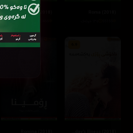
Mowgli: Legend of the Jungle (2018)
Roma (2018)
55155
١٣٥ خوله‌ک
83466
١٠٤ خوله‌ك
2.3
6.9
Romina (2018)
Sunday's Illness (2018)