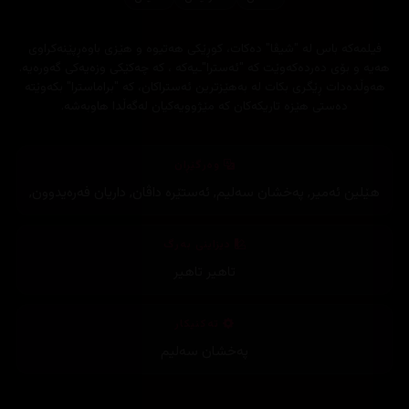
فیلمەکە باس لە "شیڤا" دەکات، کوڕێکی هەتیوە و هێزی باوەڕپێنەکراوی
هەیە و بۆی دەردەکەوێت کە "ئەسترا"ـیەکە ، کە چەکێکی وزەیەکی گەورەیە.
هەوڵدەدات ڕێگری بکات لە بەهێزترین ئەستراکان، کە "براماسترا" بکەوێتە
دەستی هێزە تاریکەکان کە مێژوویەکیان لەگەڵدا هاوبەشە.
وەرگێڕان
هێلین ئەمیر
,
پەخشان سەلیم
,
ئەستێرە داڤان
,
داریان فەرەیدوون
,
دیزاینی بەرگ
تاهیر تاهیر
تەکنیکار
پەخشان سەلیم