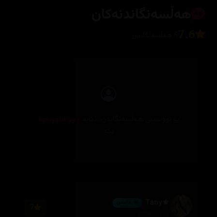
هەڵسەنگاندنەکان
7.6
5 هەڵسەنگاندن
بۆ نووسینی هەڵسەنگاندن، تکایە
چوونەژوورەوە
بکە
⚜️Tany
💎 ئەڵماس
7
2026/07/13