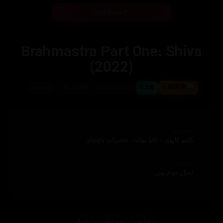
بینی ئۆنلاین
Brahmastra Part One: Shiva
(2022)
5.6
6.3
167 خولەک
187,312
هیندی
ئەکتەران
ڕانبیر کاپوور - ئالیا بهات - ئەمیتاب باچچان
دەرهێنەر
ئەیان موخریجی
ئاكشن
سەرکێشی
خه‌یاڵی