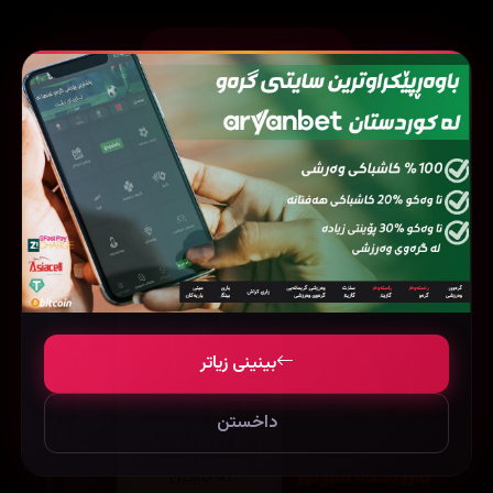
بینینی زیاتر
2
فیلمی هاوشێوە
بینینی زیاتر
داخستن