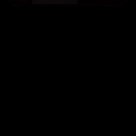
The Samurai in Berlin (2019)
Dust Bunny (2025)
48366
105119
48816