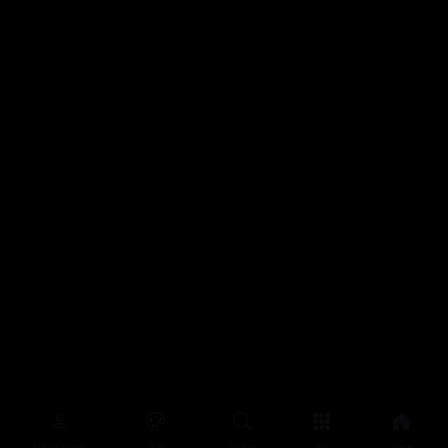
سەرەتا
زیاتر
سەرەتا
ڕەنگ
چوونەژوورەوە