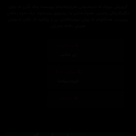
گروپێكی بچوك لە دانیشتوانی شارۆچكەیەك پێویستە یەك بگرن لە دوای
داگیركاریەكی زەمینی، هەوڵدەدەن بە زیندووی بمێننەوە، درك بەوە دەكەن
پێویست هەنگاوێك لە پێش دوژمنەكانیان بن و پێكەوە كار بكەن تا بتوانن
هێرش بكەنە سەریان
وەرگێڕان
ژیر خالید
,
دیزاینی بەرگ
کوردسینەما
تەکنیکار