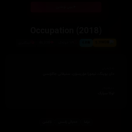
بینی ئۆنلاین
Occupation (2018)
5.7
4.8
١١٩ خوله‌ک
46,038
ئینگلیزی
ئەکتەران
دان یوینگ، تيمورا مۆريسۆن، ستيفانی جاكۆبسن
دەرهێنەر
لوکا سپارک
دراما
خەیاڵی زانستی
ئاكشن