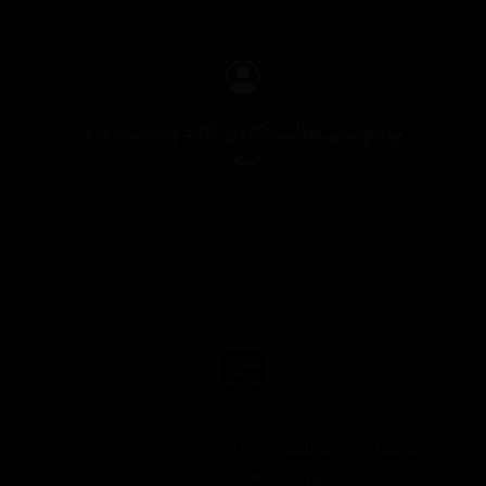
بۆ نووسینی هەڵسەنگاندن، تکایە
چوونەژوورەوە
بکە
هێشتا هیچ هەڵسەنگاندنێک نییە. یەکەم کەس بە بۆ
نووسینی هەڵسەنگاندن!