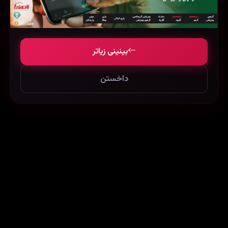
Frenzy (2018)
Fallen Leaves (2023)
34185
60899
75461
بینینی زیاتر
داخستن