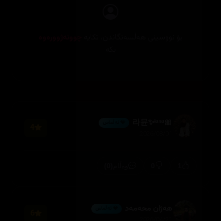
بۆ نووسینی هەڵسەنگاندن، تکایە
چوونەژوورەوە
بکە
🎀라뮨✨ˡᵃⁿᵃ
💎 ئەڵماس
4
2026/08/01
(0)
0
1
وەڵام
هەژان محەمەد
💎 ئەڵماس
6
2026/04/21