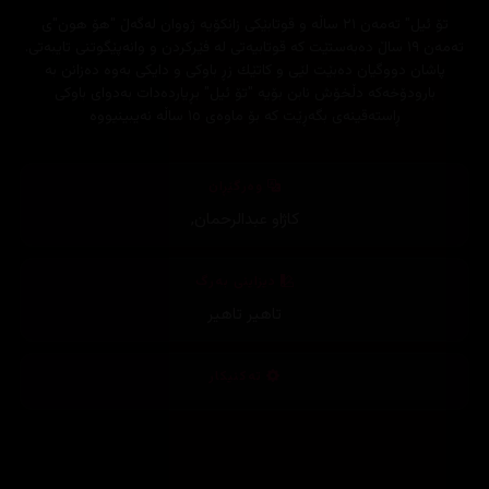
تۆ ئیل" ته‌مه‌ن ٢١ ساڵه‌ و قوتابێكی زانكۆیه‌ ژووان له‌گه‌ڵ "هۆ هون"ی
ته‌مه‌ن ١٩ ساڵ ده‌به‌ستێت كه‌ قوتابیه‌تی له‌ فێركردن و وانه‌پێگوتنی تایبه‌تی.
پاشان دووگیان ده‌بێت لێی و كاتێك زڕ باوكی و دایكی به‌وه‌ ده‌زانن به‌
بارودۆخه‌كه‌ دڵخۆش نابن بۆیه‌ "تۆ ئیل" بڕیارده‌دات به‌دوای باوكی
ڕاسته‌قینه‌ی بگه‌ڕێت كه‌ بۆ ماوه‌ی ١٥ ساڵه‌ نه‌یبینیووه‌
وەرگێڕان
کاژاو عبدالرحمان
,
دیزاینی بەرگ
تاهیر تاهیر
تەکنیکار