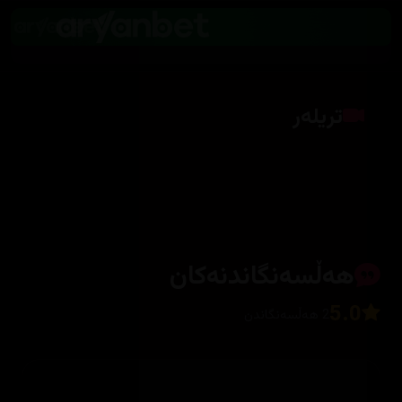
تریلەر
کلیک بکە بۆ پیشاندانی تریلەر
هەڵسەنگاندنەکان
5.0
2 هەڵسەنگاندن