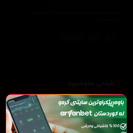
فلیمێکی خۆش و کۆمێدییە وە باس لە خۆشەویستی
گەنجانە ئەکات
(0)
0
0
وەڵام
فیلمی هاوشێوە