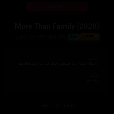
بینی ئۆنلاین
More Than Family (2020)
6.1
6.5
110 خوله‌ك
116,495
كۆری
ئەکتەران
دەرهێنەر
کۆمیدی
دراما
خێزانی