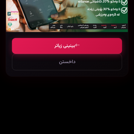
بینینی زیاتر
‏The Claus Family (2020)
Dance with Me (2019)
30056
112781
42569
داخستن