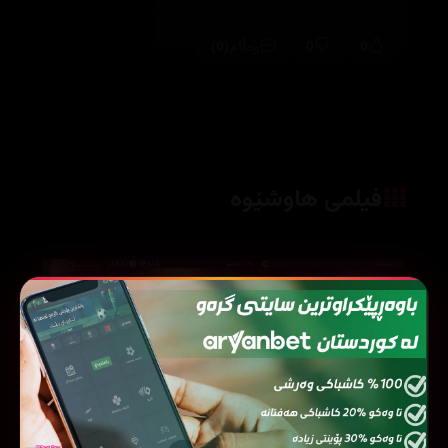
(0)
0
0
وەڵام
فیلمی هاوشێوە