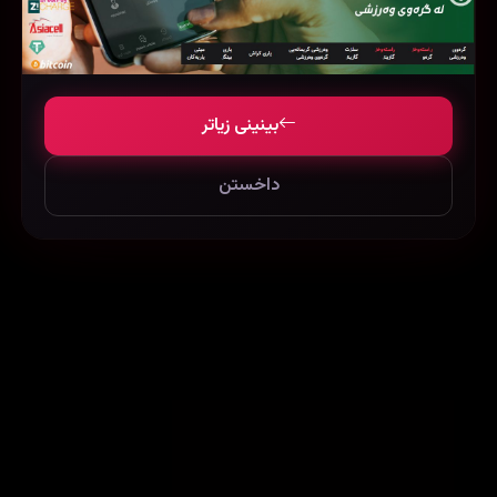
Yeh Saali Aashiqui (2019)
348687
102993
68711
بینینی زیاتر
داخستن