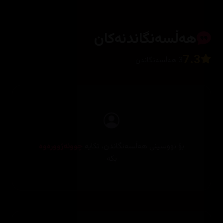
هەڵسەنگاندنەکان
7.3
3 هەڵسەنگاندن
بۆ نووسینی هەڵسەنگاندن، تکایە
چوونەژوورەوە
بکە