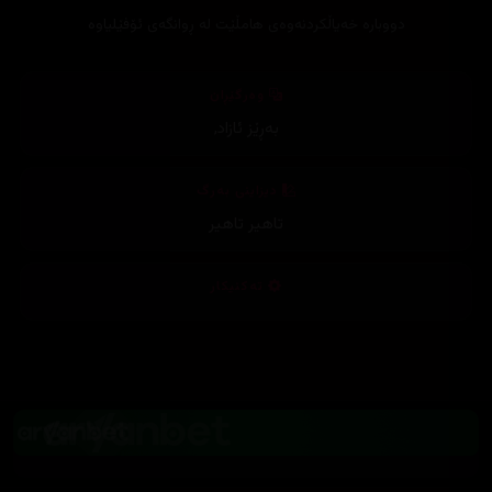
وەرگێڕان
بەڕێز ئازاد
,
دیزاینی بەرگ
تاهیر تاهیر
تەکنیکار