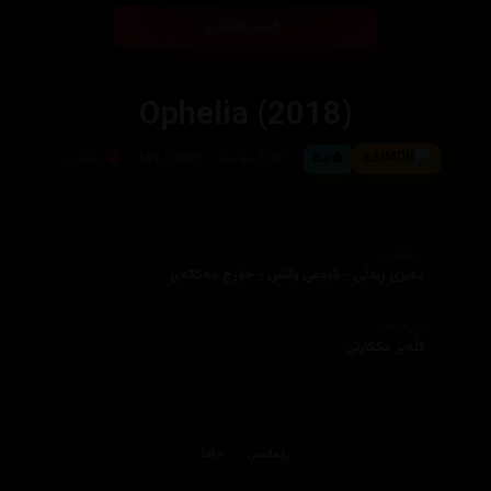
بینی ئۆنلاین
Ophelia (2018)
6.5
6.0
106 خوله‌ك
189,740
ئینگلیزی
ئەکتەران
دەرهێنەر
ڕۆمانسی
دراما