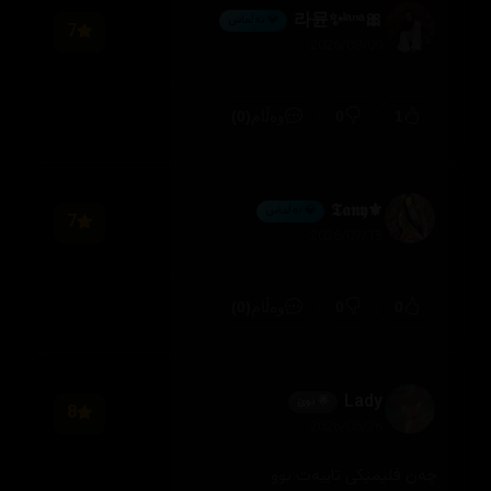
🎀라뮨✨ˡᵃⁿᵃ
💎 ئەڵماس
7
2026/08/09
(0)
0
1
وەڵام
⚜️𝕿𝖆𝖓𝖞
💎 ئەڵماس
7
2026/07/13
(0)
0
0
وەڵام
Lady
🌟 نوێ
8
2026/06/26
چەن فلیمێکی تایبەت بوو