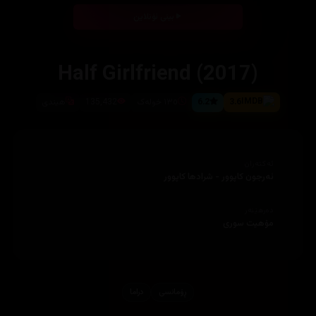
بینی ئۆنلاین
Half Girlfriend (2017)
3.6
6.2
١٣٥ خولەک
135,432
هیندی
ئەکتەران
ئەرجون کاپوور - شرادها کاپوور
دەرهێنەر
مۆهیت سوری
ڕۆمانسی
دراما