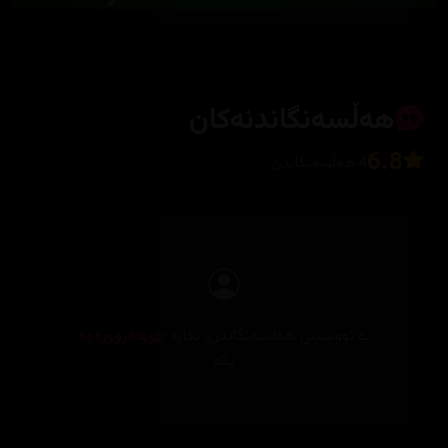
هەڵسەنگاندنەکان
6.8
4 هەڵسەنگاندن
بۆ نووسینی هەڵسەنگاندن، تکایە
چوونەژوورەوە
بکە