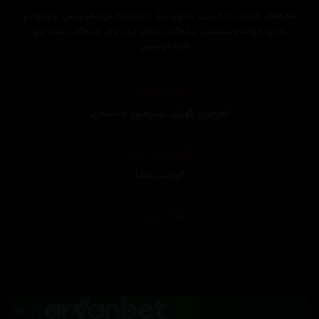
مادهەڤ کچێک دەناسێت بەناوی ڕیا، دەکەوێتە خؤشەویستی ئەوەوە و
داوای خۆشەویستیشی لیدەکات. بەڵام ڕیا داوای لێدەکات ببێتە نیو
خۆشەویستی ...
وەرگێڕان
ئەرجون گۆران
,
بینیامین حەسەن
,
دیزاینی بەرگ
کوردسینەما
تەکنیکار