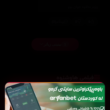
زۆرم بەلاوە جوان بوو
(0)
0
0
وەڵام
بینینی زیاتر
1
فیلمی هاوشێوە