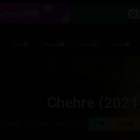
سەرەتا
فیلمەکان
زنجیرەکان
ستاف
Chehre (2021
7.3
6.3
139 خولەک
87,174
هیندی