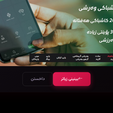
بینینی زیاتر
داخستن