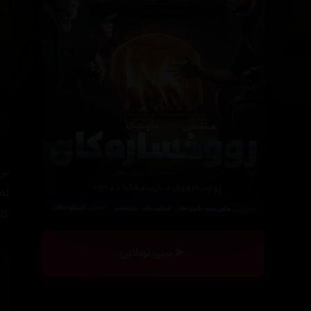
بر
لە
کا
بینی ئۆنلاین