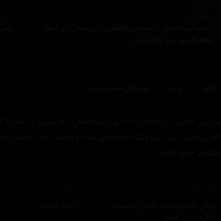
ئەکتەران
دەره
ئەمیتاب باچچان - عیمران هاشمی - کریستاڵ دی سوزا -
ڕومی
ئەنو کاپوور - ڕیا چاکرابۆرتی
دراما
نهێنی
چیرۆكی هه‌ستبزوێن
یکارێکی ئاژانسی ڕاگەیاندن لە نێو ڕەشەبایەکی مەترسیداری بەفردا گ
گەڵ پیاوێکی پیر. چیرۆکێک دەربارەی ماف و هەڵە، ئەو بڕیارانەی کە 
ریگەری خۆی هەیە
وەرگێڕان
دیزاینی بەرگ
هێلین ئەمیر
,
شنیار جەلال
,
ئەستێرە
تاهیر تاهیر
داڤان
,
دلیان ئەمیر
,