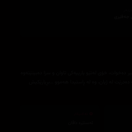
ێنەر
 جەفێری
یر دەخوات، خۆی لەنێو یارییەکی تاوان و سزا دەبینێتەوە
دەدرێت لە ژیان، وە لە ڕاستیدا هەموو ...بڕیارێکیش
تەکنیکار
ئەستێرە داڤان