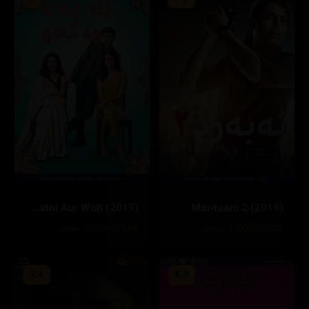
Pati Patni Aur Woh (2019)
Mardaani 2 (2019)
90670
103 خولەک
84314
126 خولەک
7.4
5.7