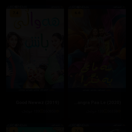
7.4
6.6
Good Newwz (2019)
Bhangra Paa Le (2020)
56358
133 خولەک
260853
133 خولەک
6
7،5