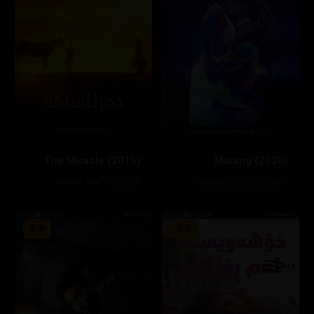
The Miracle (2015)
Malang (2020)
171108
135 خولەك
54792
136 خولەک
5.8
5.5