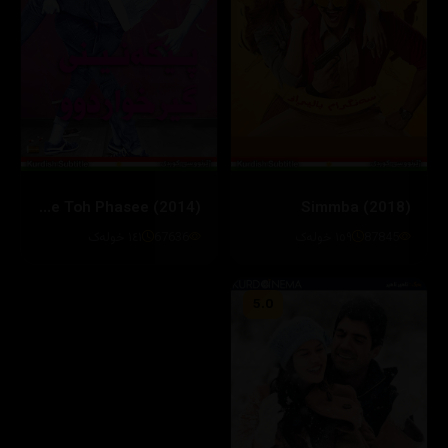
Hasee Toh Phasee (2014)
Simmba (2018)
87845
١٥٩ خولەک
67636
١٤١ خولەک
5.0