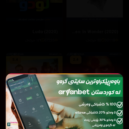
Ludo (2020)
Shawn Mendes: In Wonder (2020)
30118
83 خولەک
67235
١٤٩ خولەک
5.4
2.4