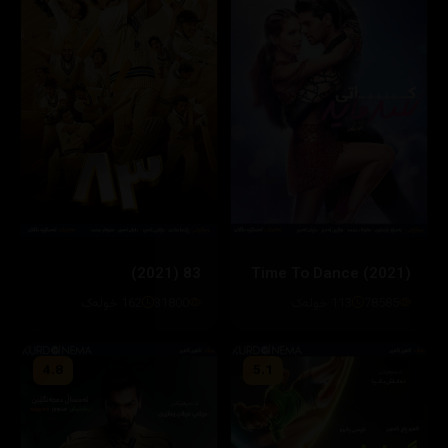
83 (2021)
Time To Dance (2021)
78585
113 خولەک
31800
162 خولەک
4.8
5.1