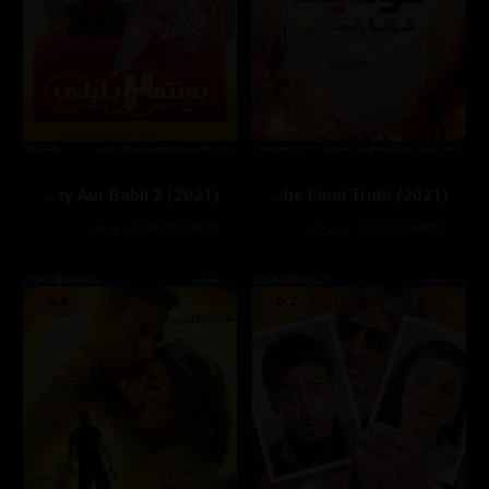
Bunty Aur Babli 2 (2021)
Antim : The Final Truth (2021)
103885
140 خولەک
61390
138 خولەک
6.4
6.2