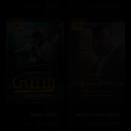
727567
97 خولەك
140592
197 خولەک
7.6
9.2
Sanak (2021)
Sardar Udham (2021)
62999
163 خولەک
124746
116 خولەک