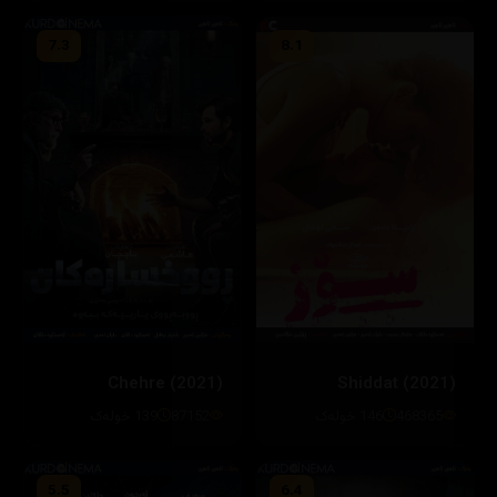
7.3
8.1
Chehre (2021)
Shiddat (2021)
87152
139 خولەک
468365
146 خولەک
5.5
6.4