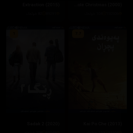
Extraction (2015)
How the Grinch Stole Christmas (2000)
150506
104 خولەک
89291
82 خولەک
1
7.7
Sadak 2 (2020)
Kai Po Che (2013)