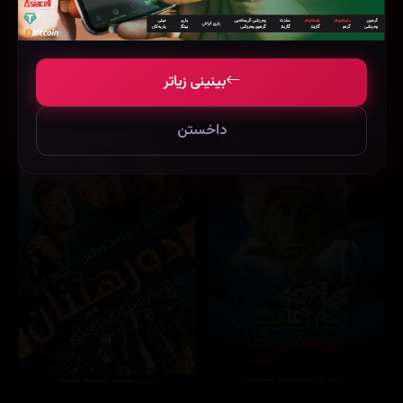
Happy Ending (2014)
Laxmii (2020)
بینینی زیاتر
206836
١٤١ خولەک
48914
135 خولەک
داخستن
4.2
6.2