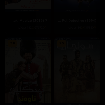
7 Kogustaki Mucize (2019)
Ace Ventura: Pet Detective (1994)
135340
86 خولەک
676729
132خولەک
7.8
7.5