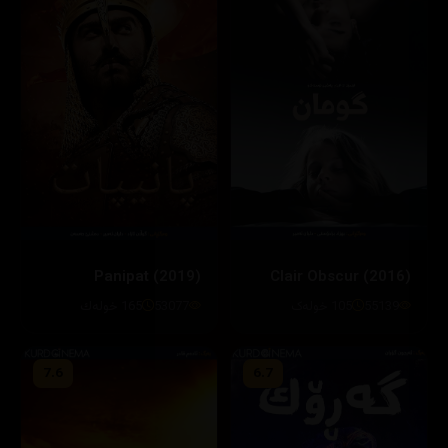
Panipat (2019)
Clair Obscur (2016)
55139
105 خولەک
53077
165 خولەك
7.6
6.7