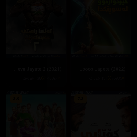
Satyameva Jayate 2 (2021)
Looop Lapeta (2022)
76935
131 خولەک
146024
138 خولەک
3.9
7.3