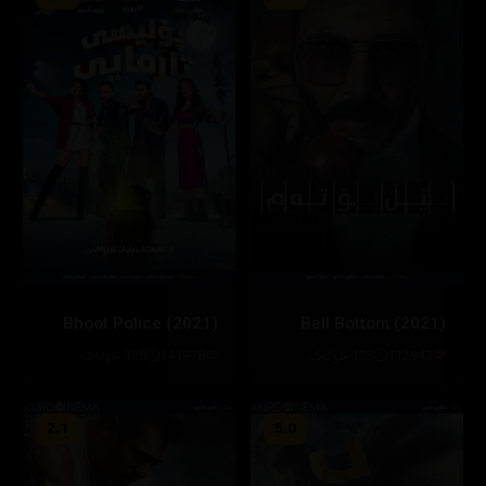
Bhoot Police (2021)
Bell Bottom (2021)
112943
123 خولەک
141978
129 خولەک
2.1
5.0