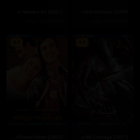
Hum Do Hamare Do (2021)
London Dreams (2009)
23423
153 خولەک
39155
129 خولەک
4.0
6.3
Main Prem Ki Diwani Hoon (2003)
Venom: Let There Be Carnage (2021)