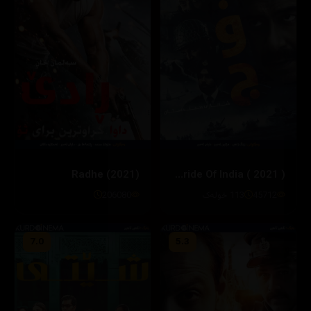
Radhe (2021)
Bhuj : The Pride Of India ( 2021 )
45712
113 خولەک
206080
7.0
5.3