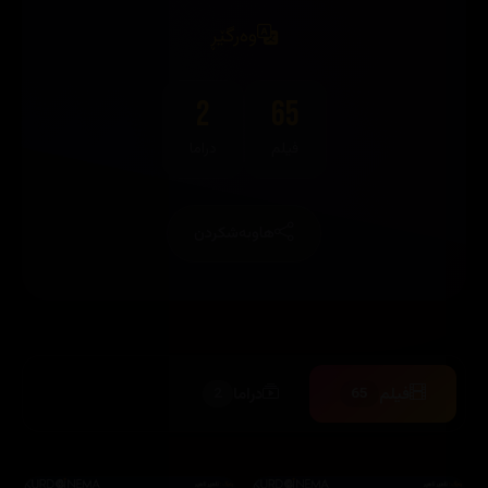
وەرگێڕ
2
65
فیلم
دراما
هاوبەشکردن
فیلم
دراما
2
65