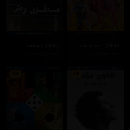
Torbaaz (2020)
Coolie No. 1 (2020)
96191
134 خولەک
47154
133 خولەک
7.6
6.5