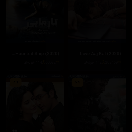
Bhoot: Part One - The Haunted Ship (2020)
Love Aaj Kal (2020)
208469
142 خولەك
60532
114 خولەك
7.1
6.5