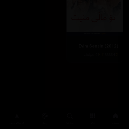
Evim Sensin (2012)
133334
91 خوله‌ک
سەرەتا
زیاتر
سەرەتا
ڕەنگ
چوونەژوورەوە