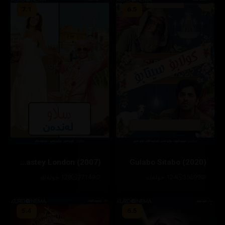
7.1
6.5
Namastey London (2007)
Gulabo Sitabo (2020)
35699
124 خولەك
77149
128 خولەك
5.4
6.5