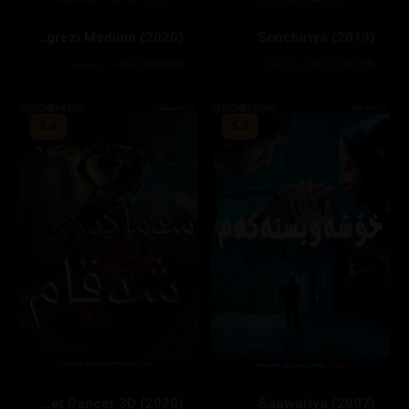
Angrezi Medium (2020)
Sonchiriya (2019)
10651
143 خولەك
58948
145 خولەك
3.4
5.3
Street Dancer 3D (2020)
Saawariya (2007)