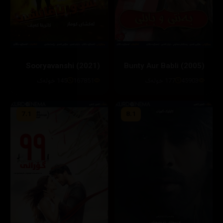
Sooryavanshi (2021)
Bunty Aur Babli (2005)
45903
177 خولەک
167851
145 خولەک
7.1
8.1