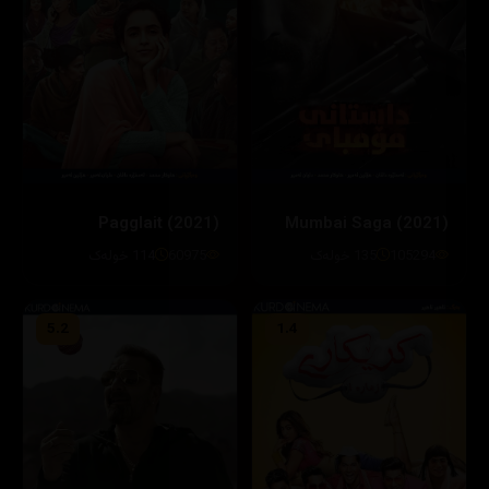
Pagglait (2021)
Mumbai Saga (2021)
105294
135 خولەک
60975
114 خولەک
5.2
1.4