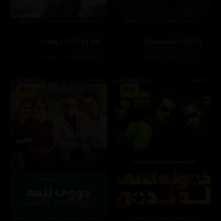
99 Songs (2019)
Dhamaka (2021)
49157
104 خولەک
99564
131 خولەک
6.2
5.3