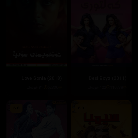
Love Sonia (2018)
Desi Boyz (2011)
110738
122 خولەک
62330
١٢٠ خولەک
6.8
6.3