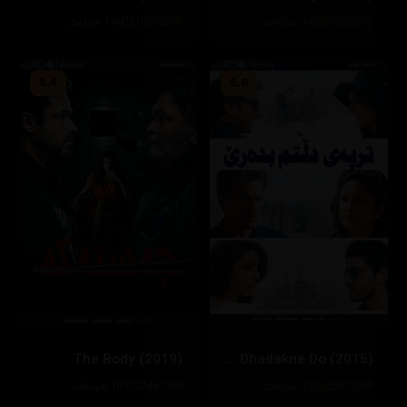
76255
142 خولەك
153032
146 خولەک
5.4
6.8
The Body (2019)
Dil Dhadakne Do (2015)
59191
170 خولەک
74672
101 خولەک