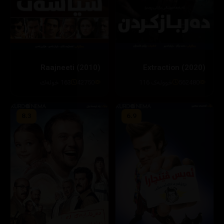
Raajneeti (2010)
Extraction (2020)
562480
خوولەک 116
42750
163 خولەك
8.3
6.9