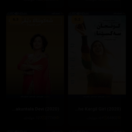
35104
120 خولەك
63049
108 خولەك
6.3
5.2
Shakuntala Devi (2020)
Gunjan Saxena: The Kargil Girl (2020)
64802
١٥٢ خولەک
27749
127 خولەك