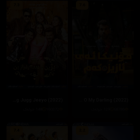
7.3
7.6
Jug Jugg Jeeyo (2022)
Monica O My Darling (2022)
68786
129 خولەک
160372
148 خولەک
7.4
2.2