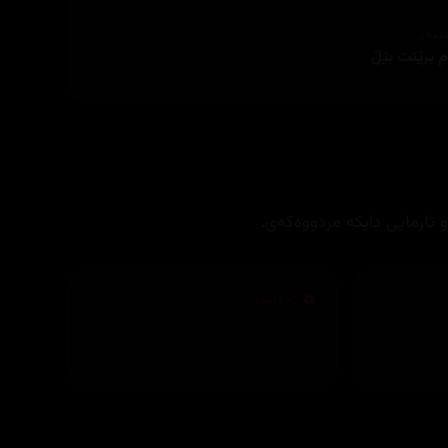
ێنەر
م برێنت بێڵ
ارمایی دایکە مردووەکەی.
تەکنیکار