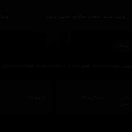
ئەکتەران
دەره
ڕۆبێرت فرێند، ڤیۆلێت مکگراو، مادلین بریوەر
ویلیا
ترسناک
ێکی بچووك دەبێتە ھۆی ئاشت کردنەوەی باوکە ھونەرمەندەکەی و ت
وەرگێڕان
دیزاینی بەرگ
بەفرین محمد
,
ئەستێرە داڤان
,
نما
ئاژوان ئاوات
نەبەز
,