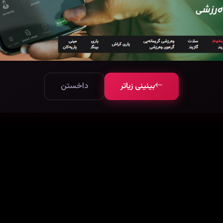
بینینی زیاتر
داخستن