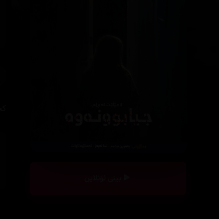
کچ
بینی ئۆنلاین