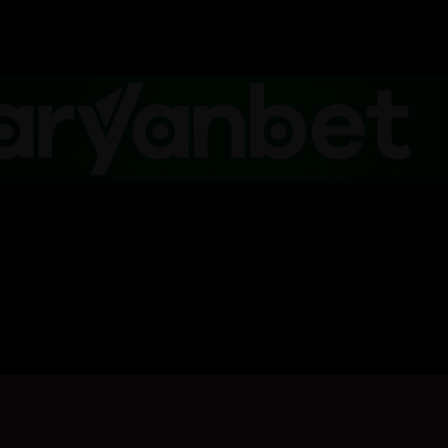
کلیک بکە بۆ پیشاندانی تریلەر