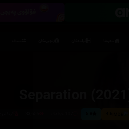
سەرەتا
فیلمەکان
زنجیرەکان
ستاف
4.6
5.8
107 خولەك
83,656
ئینگلیزی