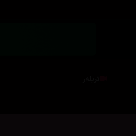
تریلەر