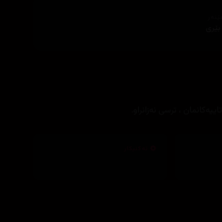
ێنەر
 بێری
یەکانمان ، ترسی نەزانراو.
تەکنیکار