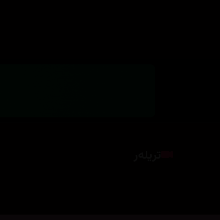
تریلەر