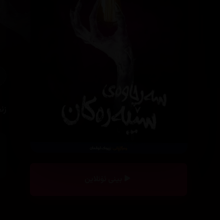
زن
بینی ئۆنلاین