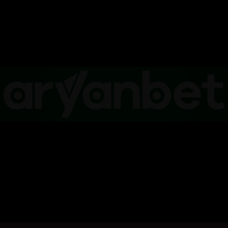
کلیک بکە بۆ پیشاندانی تریلەر