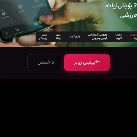
بینینی زیاتر
داخستن