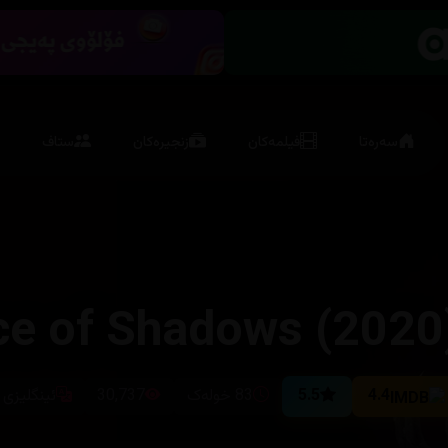
سەرەتا
فیلمەکان
زنجیرەکان
ستاف
ce of Shadows (2020
4.4
5.5
83 خولەک
30,737
ئینگلیزی