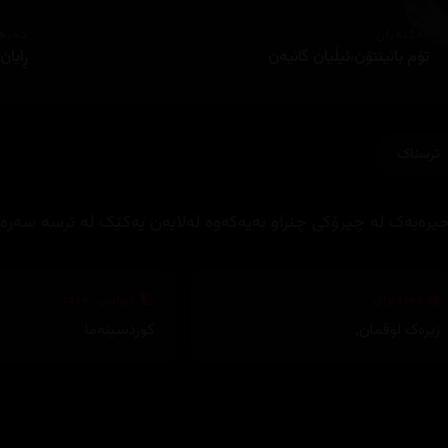
ئەکتەران
دەره
تۆم بانینتۆن،ئیڵیان گانیەن
ڕایان
ترسناک
جیرەیەک لە چیرۆکی چنراو بەیەکەوە لەلایەن یەکێک لە ترسە سەرەتای
وەرگێڕان
دیزاینی بەرگ
زیرەک لوقمان
,
کوردسینەما