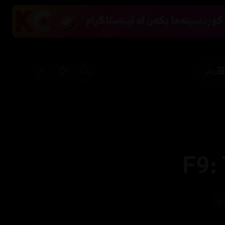
زیاتر
F9:
زی