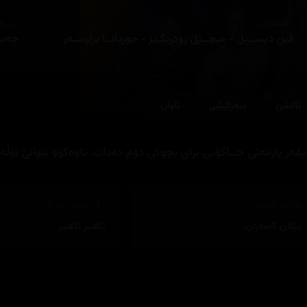
ئەکتەران
دەره
ڤین دیســێڵ - میچــێڵ رۆدریگـێز - جۆردانــا براوسـەر
جەست
ئاكشن
سەرکێشی
تاوان
فەر یارمەتی جــاکۆبی برای بچوکی دۆم دەدات، تاوەکوو بتوانێ تۆڵە 
وەرگێڕان
دیزاینی بەرگ
بێلان کامەران
,
تاهیر تاهیر