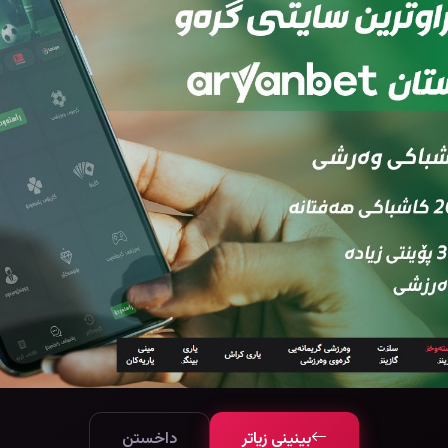
بینینی زیاتر
داخستن