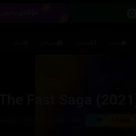
سەرەتا
فیلمەکان
زنجیرەکان
ستاف
 The Fast Saga (2021
5.5
7.0
145 خولەک
746,048
ئینگلی