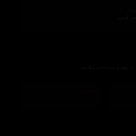
ێنەر
ن لــین
لە دۆم و تیمەکەی بکاتەوە..
تەکنیکار