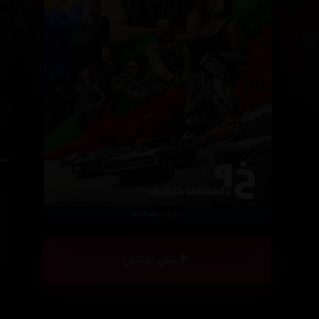
سی
بینی ئۆنلاین