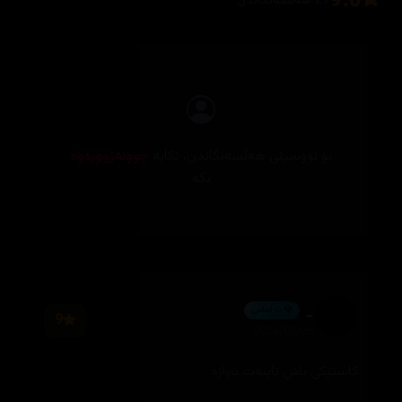
9.0
21 هەڵسەنگاندن
بۆ نووسینی هەڵسەنگاندن، تکایە
چوونەژوورەوە
بکە
_
💎 ئەڵماس
9
2026/07/26
کاستێکی باش تایبەت ناوازە