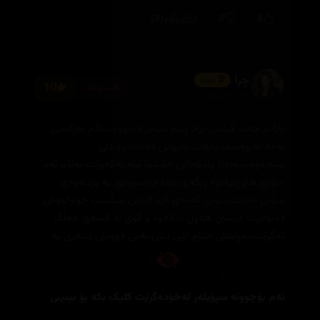
(0)
0
8
وەڵام
چرا
🏆 زێڕین
10
سپۆیلەر
2026/07/21
نازانم چەند فیلمی براد پیتم سەیر کردووە،بەڵام بەڕاستی
ئەمە لە وەسف نایەت،پەرۆش دەخاتەوە دڵی
بینەرەوە،سەرەتا وامئەزانی جۆشوا سەرئەکەوێت بەڵام ئەم
سۆزی هاوڕێیەتیە ڕێگەی پێدا حەسوودی بە بردنەوەی
سۆنی نەبات،سۆنی ئەمەی فێر کردین شکست خواردووش
دەتوانێت دیسان هەوڵ بداتەوە و گوێ لە قسەی خەڵک
نەگرێت،بەڕاستی چێژم لێی بینی،بەبێ دوودڵی بینەری بە
(0)
0
0
وەڵام
ئەم بۆچوونە سپۆیلەر لەخۆدەگرێت کلیک بکە بۆ بینینی