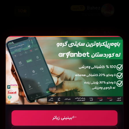
Bahez
🏆 زێڕین
10
2026/07/09
(0)
0
0
وەڵام
بینینی زیاتر
18
فیلمی هاوشێوە
بینینی زیاتر