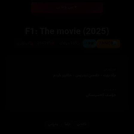
بینی ئۆنلاین
F1: The movie (2025)
7.9
7.8
155 خوله‌ك
206,799
ئینگلیزی
ئەکتەران
دەرهێنەر
ئاكشن
دراما
وه‌رزشی