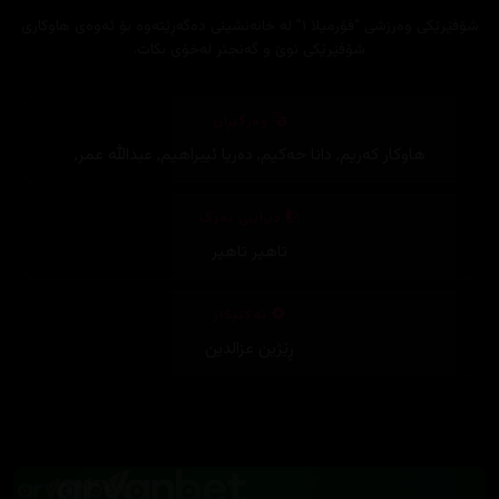
‎شۆفێرێکی وەرزشی “فۆرمیلا ١” لە خانەنشینی دەگەڕێتەوە بۆ ئەوەی هاوکاری
شۆفێرێکی نوێ و گەنجتر لەخۆی بکات.
وەرگێڕان
هاوکار کەریم
,
دانا حەکیم
,
دەریا ئیبراهیم
,
عبدالله عمر
,
دیزاینی بەرگ
تاهیر تاهیر
تەکنیکار
ڕێژین عزالدین