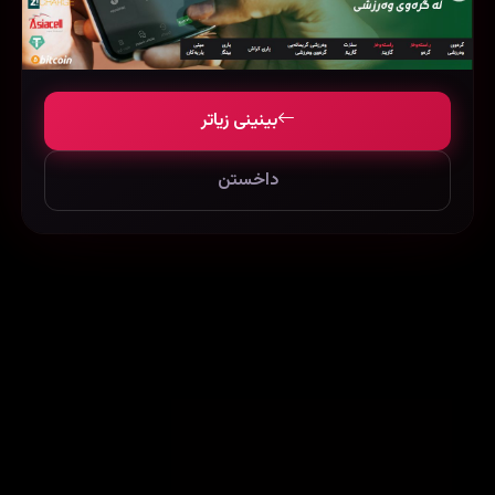
Goodnight Mommy (2022)
Super 30 (2019)
144031
139363
101797
بینینی زیاتر
داخستن