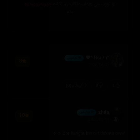
بۆ نووسینی هەڵسەنگاندن، تکایە
چوونەژوورەوە
بکە
"Rω7n ^🖤
💎 ئەڵماس
8
2026/08/03
(0)
0
1
وەڵام
zhila
💎 ئەڵماس
10
2026/05/14
zor karigar bw dllt dakata aww 🌷🌷