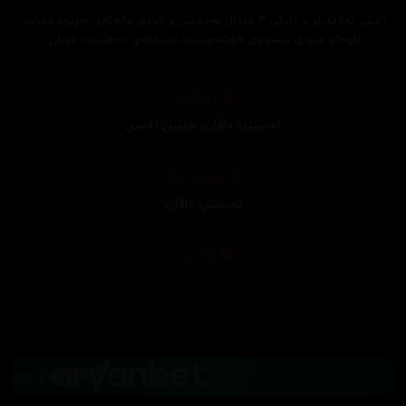
ژنێکی تەڵاقدراو و دایکی ٣ منداڵ بەخۆشی و شادی ماڵەکەی بەڕێوە دەبات،
تاوەکو مێردی پێشووی خۆشەویستە نوێیەکەی دەھێنێتە ناویان.
وەرگێڕان
ئەستێرە داڤان
,
هێلین ئەمیر
,
دیزاینی بەرگ
ئەستێرە داڤان
تەکنیکار