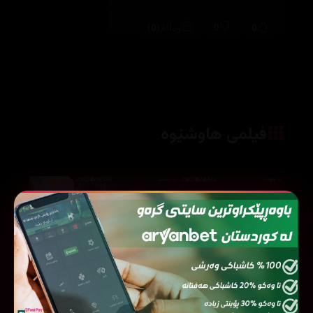
(0)
0
0
وەڵام
فیلمی هاوشێوە