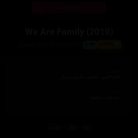
بینی ئۆنلاین
We Are Family (2010)
5.6
5.7
115 خولەک
78,321
ھیندی
ئەکتەران
کارینا کاپوور - کاجۆل - ئەرجون ڕامپاڵ
دەرهێنەر
سیدھارت مەلھۆترا
دراما
خێزانی
کۆمیدی