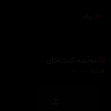
تریلەر
کلیک بکە بۆ پیشاندانی تریلەر
هەڵسەنگاندنەکان
9.0
2 هەڵسەنگاندن