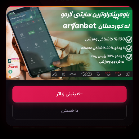
فیلمی هاوشێوە
بینینی زیاتر
داخستن