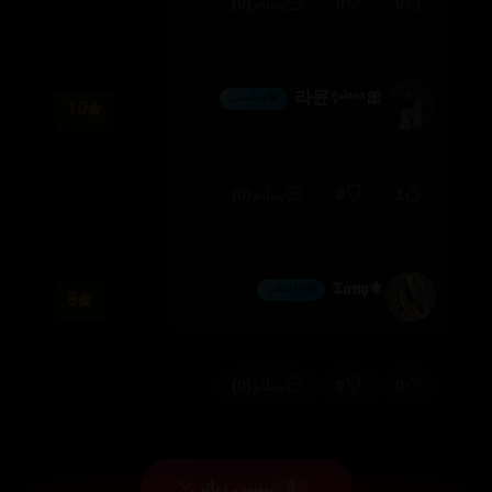
(0)
0
0
وەڵام
🎀라뮨✨ˡᵃⁿᵃ
💎 ئەڵماس
10
2026/07/23
(0)
0
1
وەڵام
⚜️𝕿𝖆𝖓𝖞
💎 ئەڵماس
8
2026/07/08
(0)
0
0
وەڵام
بینینی زیاتر
9