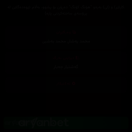
.کارتێر) و (لی) بەرەو "هۆنگ کۆنگ" دەڕۆن بۆ پشوو، بەڵام تێوەدەگلێن لە
پرۆسەی ساختەکردنی پارە)
وەرگێڕان
محمد یەشار
,
محمد بەشیر
,
دیزاینی بەرگ
گەشتیار جەبار
تەکنیکار