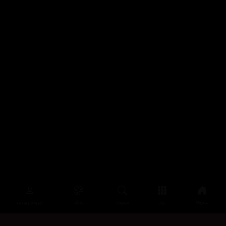
سەرەتا
زیاتر
سەرەتا
ڕەنگ
چوونەژوورەوە