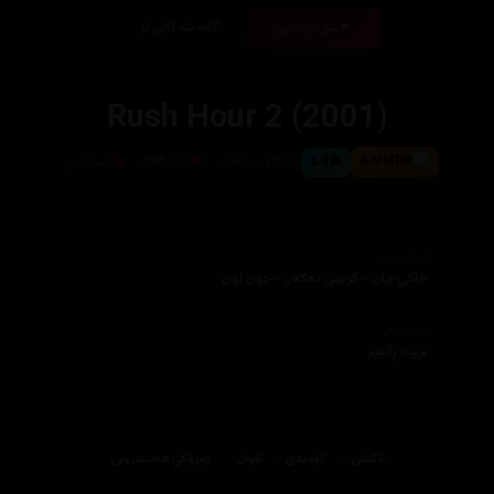
بینی ئۆنلاین
بەشەکانی تر
Rush Hour 2 (2001)
6.6
6.8
90 خولەک
244,217
ئینگلیزی
ئەکتەران
جاکی چان - کریس تەکەر - جۆن لۆن
دەرهێنەر
برێت ڕاتنێر
ئاكشن
کۆمیدی
تاوان
چیرۆكی هه‌ستبزوێن