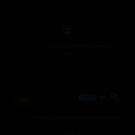
بۆ نووسینی هەڵسەنگاندن، تکایە
چوونەژوورەوە
بکە
Ari
💎 ئەڵماس
10
2026/07/26
filmeki prr la chezhw xoshi barasti shazi filma