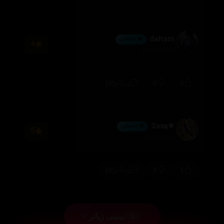
daham
💎 ئەڵماس
4
2026/08/02
(0)
0
0
وەڵام
⚜️𝕿𝖆𝖓𝖞
💎 ئەڵماس
5
2026/07/18
(0)
0
1
وەڵام
بینینی زیاتر
1