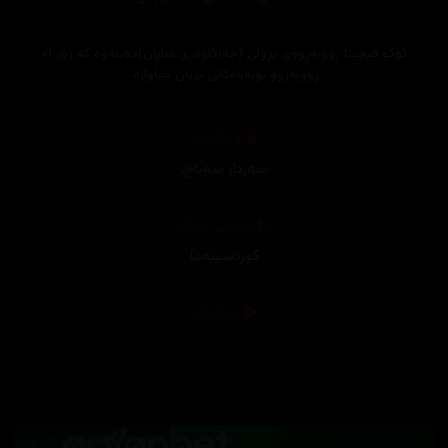
گۆكو ڤیجیتا ڕووبه‌ڕووی بڕۆلی (جه‌نگاوه‌ری سایان)ده‌بنه‌وه‌ كه‌ زۆر له‌
ڕووبه‌ڕوو بونه‌وه‌كانی تریان جیاوازه‌.
وەرگێڕان
سەردار سەباح
,
دیزاینی بەرگ
کوردسینەما
تەکنیکار