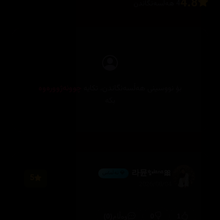
4.8
4 هەڵسەنگاندن
بۆ نووسینی هەڵسەنگاندن، تکایە
چوونەژوورەوە
بکە
🎀라뮨✨ˡᵃⁿᵃ
💎 ئەڵماس
5
2026/08/04
(0)
0
1
وەڵام