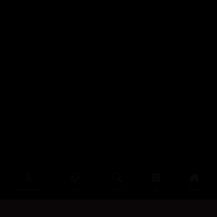
سەرەتا
زیاتر
سەرەتا
ڕەنگ
چوونەژوورەوە