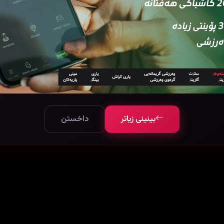
بینینی زیاتر
داخستن