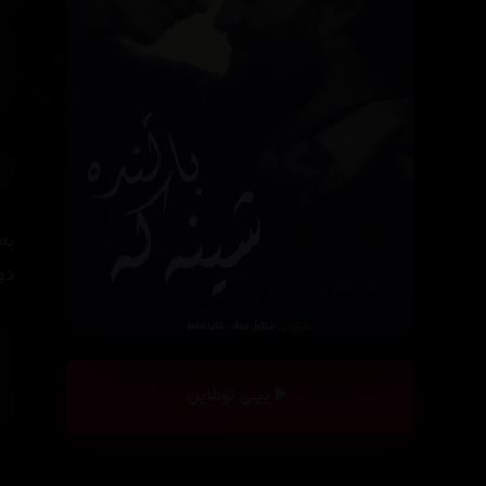
بە
دو
بینی ئۆنلاین