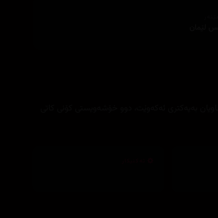
ێنەر
کس لێمان
 چاویان بەیەکتری ئەکەوێت، دوو خۆشەویستی کۆنی کاتی
تەکنیکار