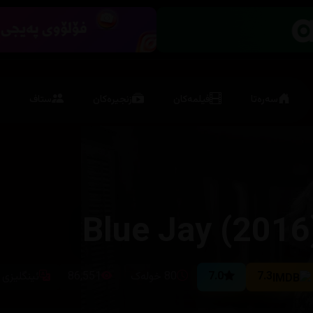
سەرەتا
فیلمەکان
زنجیرەکان
ستاف
Blue Jay (2016
7.3
7.0
80 خولەک
86,551
ئینگلیزی