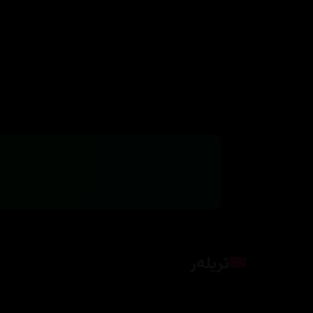
تریلەر