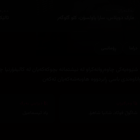
ئەکتەران
دەره
مارک دوپلاس، سارا پاولسۆن، کلو گلوگەر
ئالێ
دراما
ڕۆمانسی
 شێوەیەکی چاوەڕوانەکراو لە نیشتمانە بچوکەکەیان لە کالیفۆرنیا
اناوەندی باسی ڕابردووە ھاوبەشەکەیان ئەکەن
وەرگێڕان
دیزاینی بەرگ
شاگوڵ فوئاد
,
شانیا شاهۆ
,
یاد ئیسماعیل